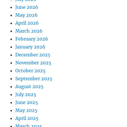
June 2026
May 2026
April 2026
March 2026
February 2026
January 2026
December 2025
November 2025
October 2025
September 2025
August 2025
July 2025
June 2025
May 2025
April 2025
March 2025