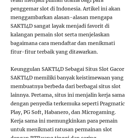
telah menjadi pilihan utama bagi para
penggemar slot di Indonesia. Artikel ini akan
menggambarkan alasan-alasan mengapa
SAKTI4D sangat layak menjadi favorit di
kalangan pemain slot serta menjelaskan
bagaimana cara mendaftar dan menikmati
fitur-fitur terbaik yang ditawarkan.
Keunggulan SAKTI4D Sebagai Situs Slot Gacor
SAKTI4D memiliki banyak keistimewaan yang
membuatnya berbeda dari berbagai situs slot
lainnya. Pertama, situs ini menjalin kerja sama
dengan penyedia terkemuka seperti Pragmatic
Play, PG Soft, Habanero, dan Microgaming.
Kerja sama ini memungkinkan para pemain
untuk menikmati ratusan permainan slot