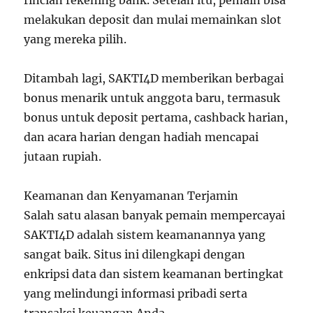
rincian rekening bank. Setelah itu, pemain bisa
melakukan deposit dan mulai memainkan slot
yang mereka pilih.
Ditambah lagi, SAKTI4D memberikan berbagai
bonus menarik untuk anggota baru, termasuk
bonus untuk deposit pertama, cashback harian,
dan acara harian dengan hadiah mencapai
jutaan rupiah.
Keamanan dan Kenyamanan Terjamin
Salah satu alasan banyak pemain mempercayai
SAKTI4D adalah sistem keamanannya yang
sangat baik. Situs ini dilengkapi dengan
enkripsi data dan sistem keamanan bertingkat
yang melindungi informasi pribadi serta