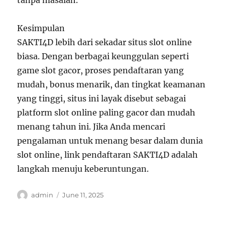
tanpa masalah.
Kesimpulan
SAKTI4D lebih dari sekadar situs slot online
biasa. Dengan berbagai keunggulan seperti
game slot gacor, proses pendaftaran yang
mudah, bonus menarik, dan tingkat keamanan
yang tinggi, situs ini layak disebut sebagai
platform slot online paling gacor dan mudah
menang tahun ini. Jika Anda mencari
pengalaman untuk menang besar dalam dunia
slot online, link pendaftaran SAKTI4D adalah
langkah menuju keberuntungan.
Author
Posted
admin
June 11, 2025
on