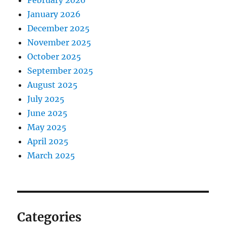
February 2026
January 2026
December 2025
November 2025
October 2025
September 2025
August 2025
July 2025
June 2025
May 2025
April 2025
March 2025
Categories