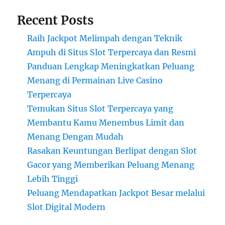
Recent Posts
Raih Jackpot Melimpah dengan Teknik
Ampuh di Situs Slot Terpercaya dan Resmi
Panduan Lengkap Meningkatkan Peluang
Menang di Permainan Live Casino
Terpercaya
Temukan Situs Slot Terpercaya yang
Membantu Kamu Menembus Limit dan
Menang Dengan Mudah
Rasakan Keuntungan Berlipat dengan Slot
Gacor yang Memberikan Peluang Menang
Lebih Tinggi
Peluang Mendapatkan Jackpot Besar melalui
Slot Digital Modern