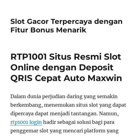
Slot Gacor Terpercaya dengan
Fitur Bonus Menarik
RTP1001 Situs Resmi Slot
Online dengan Deposit
QRIS Cepat Auto Maxwin
Dalam dunia perjudian daring yang semakin
berkembang, menemukan situs slot yang dapat
dipercaya dapat menjadi tantangan. Namun,
rtp1001 login
hadir sebagai solusi bagi para
penggemar slot yang mencari platform yang