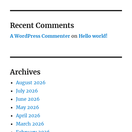
Recent Comments
A WordPress Commenter
on
Hello world!
Archives
August 2026
July 2026
June 2026
May 2026
April 2026
March 2026