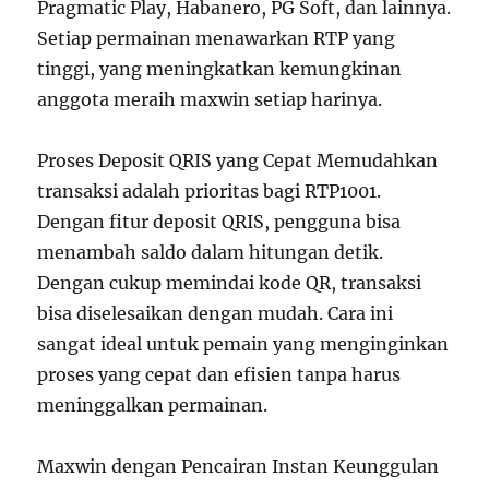
Pragmatic Play, Habanero, PG Soft, dan lainnya.
Setiap permainan menawarkan RTP yang
tinggi, yang meningkatkan kemungkinan
anggota meraih maxwin setiap harinya.
Proses Deposit QRIS yang Cepat Memudahkan
transaksi adalah prioritas bagi RTP1001.
Dengan fitur deposit QRIS, pengguna bisa
menambah saldo dalam hitungan detik.
Dengan cukup memindai kode QR, transaksi
bisa diselesaikan dengan mudah. Cara ini
sangat ideal untuk pemain yang menginginkan
proses yang cepat dan efisien tanpa harus
meninggalkan permainan.
Maxwin dengan Pencairan Instan Keunggulan