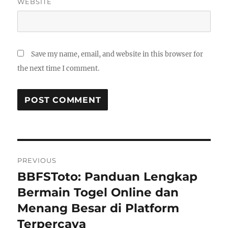
WEBSITE
Save my name, email, and website in this browser for
the next time I comment.
Post
PREVIOUS
navigation
BBFSToto: Panduan Lengkap
Previous
post:
Bermain Togel Online dan
Menang Besar di Platform
Terpercaya