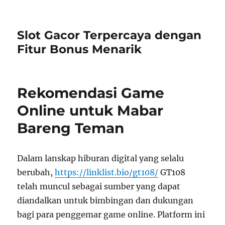
Slot Gacor Terpercaya dengan
Fitur Bonus Menarik
Rekomendasi Game
Online untuk Mabar
Bareng Teman
Dalam lanskap hiburan digital yang selalu
berubah,
https://linklist.bio/gt108/
GT108
telah muncul sebagai sumber yang dapat
diandalkan untuk bimbingan dan dukungan
bagi para penggemar game online. Platform ini