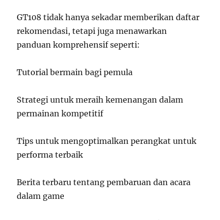
GT108 tidak hanya sekadar memberikan daftar
rekomendasi, tetapi juga menawarkan
panduan komprehensif seperti:
Tutorial bermain bagi pemula
Strategi untuk meraih kemenangan dalam
permainan kompetitif
Tips untuk mengoptimalkan perangkat untuk
performa terbaik
Berita terbaru tentang pembaruan dan acara
dalam game