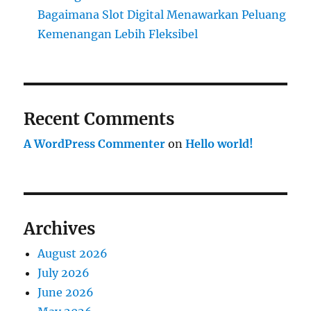
Bagaimana Slot Digital Menawarkan Peluang
Kemenangan Lebih Fleksibel
Recent Comments
A WordPress Commenter
on
Hello world!
Archives
August 2026
July 2026
June 2026