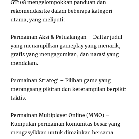
GT108 mengelompokkan panduan dan
rekomendasi ke dalam beberapa kategori
utama, yang meliputi:
Permainan Aksi & Petualangan – Daftar judul
yang menampilkan gameplay yang menarik,
grafis yang mengagumkan, dan narasi yang
mendalam.
Permainan Strategi – Pilihan game yang
merangsang pikiran dan keterampilan berpikir
taktis.
Permainan Multiplayer Online (MMO) –
Kumpulan permainan komunitas besar yang
mengasyikkan untuk dimainkan bersama