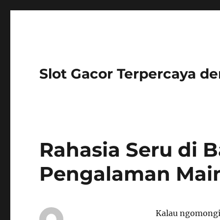
Slot Gacor Terpercaya d
Rahasia Seru di B
Pengalaman Main
Kalau ngomongin