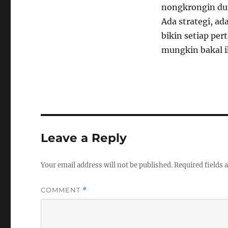
nongkrongin dun
Ada strategi, ad
bikin setiap per
mungkin bakal i
Leave a Reply
Your email address will not be published.
Required fields
COMMENT
*