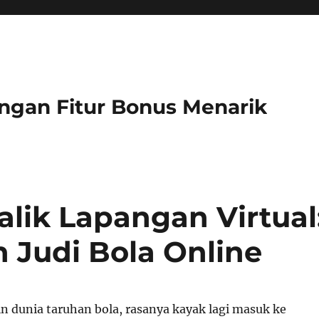
engan Fitur Bonus Menarik
alik Lapangan Virtual
 Judi Bola Online
 dunia taruhan bola, rasanya kayak lagi masuk ke