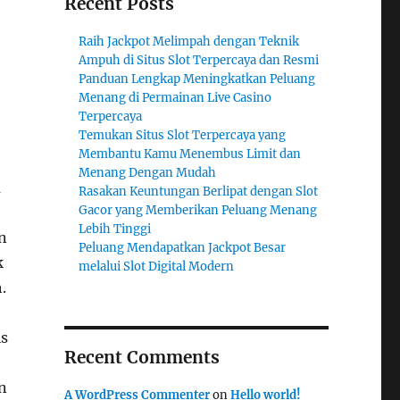
Recent Posts
Raih Jackpot Melimpah dengan Teknik
Ampuh di Situs Slot Terpercaya dan Resmi
Panduan Lengkap Meningkatkan Peluang
Menang di Permainan Live Casino
Terpercaya
Temukan Situs Slot Terpercaya yang
Membantu Kamu Menembus Limit dan
Menang Dengan Mudah
m
Rasakan Keuntungan Berlipat dengan Slot
Gacor yang Memberikan Peluang Menang
Lebih Tinggi
n
Peluang Mendapatkan Jackpot Besar
k
melalui Slot Digital Modern
.
is
Recent Comments
n
A WordPress Commenter
on
Hello world!