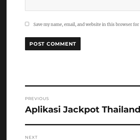
Save my name, email, and website in this browser for
Post
PREVIOUS
navigation
Aplikasi Jackpot Thaila
Previous
post:
NEXT