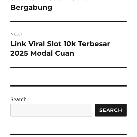
Bergabung
NEXT
Link Viral Slot 10k Terbesar
Next
post:
2025 Modal Cuan
Search
SEARCH