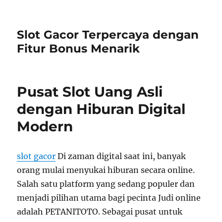
Slot Gacor Terpercaya dengan
Fitur Bonus Menarik
Pusat Slot Uang Asli
dengan Hiburan Digital
Modern
slot gacor
Di zaman digital saat ini, banyak
orang mulai menyukai hiburan secara online.
Salah satu platform yang sedang populer dan
menjadi pilihan utama bagi pecinta Judi online
adalah PETANITOTO. Sebagai pusat untuk