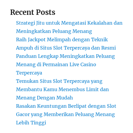
Recent Posts
Strategi Jitu untuk Mengatasi Kekalahan dan
Meningkatkan Peluang Menang
Raih Jackpot Melimpah dengan Teknik
Ampuh di Situs Slot Terpercaya dan Resmi
Panduan Lengkap Meningkatkan Peluang
Menang di Permainan Live Casino
Terpercaya
Temukan Situs Slot Terpercaya yang
Membantu Kamu Menembus Limit dan
Menang Dengan Mudah
Rasakan Keuntungan Berlipat dengan Slot
Gacor yang Memberikan Peluang Menang
Lebih Tinggi