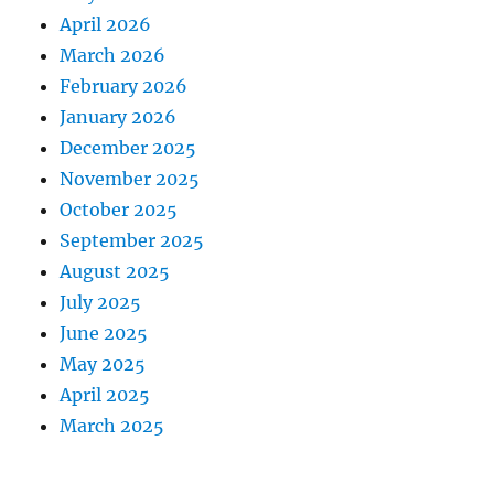
April 2026
March 2026
February 2026
January 2026
December 2025
November 2025
October 2025
September 2025
August 2025
July 2025
June 2025
May 2025
April 2025
March 2025