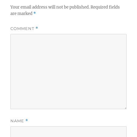
Your email address will not be published.
Required fields
are marked
*
COMMENT
*
NAME
*