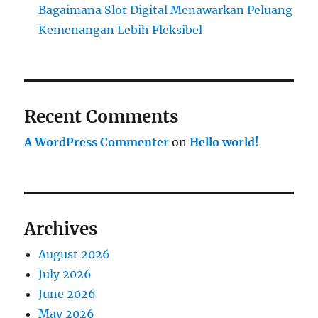
Bagaimana Slot Digital Menawarkan Peluang
Kemenangan Lebih Fleksibel
Recent Comments
A WordPress Commenter
on
Hello world!
Archives
August 2026
July 2026
June 2026
May 2026