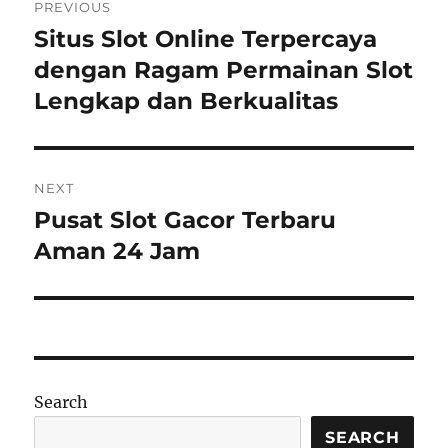
PREVIOUS
navigation
Situs Slot Online Terpercaya
Previous
post:
dengan Ragam Permainan Slot
Lengkap dan Berkualitas
NEXT
Pusat Slot Gacor Terbaru
Next
post:
Aman 24 Jam
Search
SEARCH