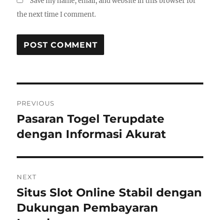
Save my name, email, and website in this browser for
the next time I comment.
Post
PREVIOUS
navigation
Pasaran Togel Terupdate
Previous
post:
dengan Informasi Akurat
NEXT
Situs Slot Online Stabil dengan
Next
post:
Dukungan Pembayaran