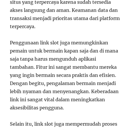
situs yang terpercaya karena sudah tersedia
akses langsung dan aman. Keamanan data dan
transaksi menjadi prioritas utama dari platform
terpercaya.
Penggunaan link slot juga memungkinkan
pemain untuk bermain kapan saja dan di mana
saja tanpa harus mengunduh aplikasi
tambahan. Fitur ini sangat membantu mereka
yang ingin bermain secara praktis dan efisien.
Dengan begitu, pengalaman bermain menjadi
lebih nyaman dan menyenangkan. Keberadaan
link ini sangat vital dalam meningkatkan
aksesibilitas pengguna.
Selain itu, link slot juga mempermudah proses