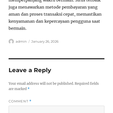
memperpanjang waktu bermain. Situs terbaik
juga menawarkan metode pembayaran yang
aman dan proses transaksi cepat, memastikan
kenyamanan dan kepercayaan pengguna saat
bermain.
Author
Posted
admin
January 26, 2026
on
Leave a Reply
Your email address will not be published.
Required fields
are marked
*
COMMENT
*