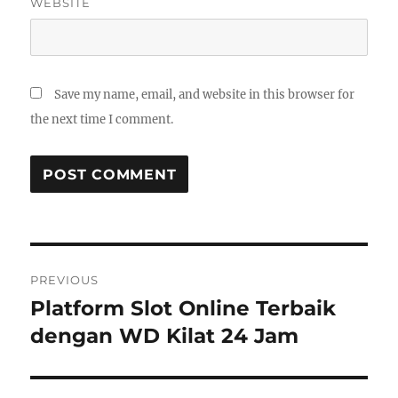
WEBSITE
Save my name, email, and website in this browser for
the next time I comment.
Post
PREVIOUS
navigation
Platform Slot Online Terbaik
Previous
post:
dengan WD Kilat 24 Jam