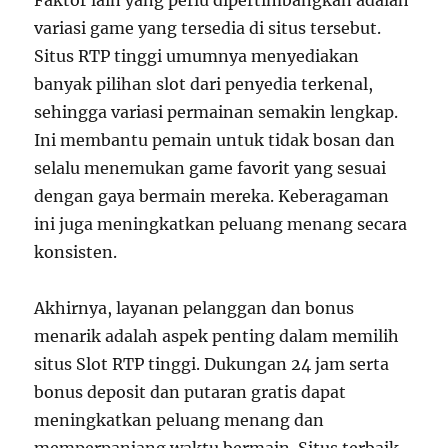
Faktor lain yang perlu dipertimbangkan adalah
variasi game yang tersedia di situs tersebut.
Situs RTP tinggi umumnya menyediakan
banyak pilihan slot dari penyedia terkenal,
sehingga variasi permainan semakin lengkap.
Ini membantu pemain untuk tidak bosan dan
selalu menemukan game favorit yang sesuai
dengan gaya bermain mereka. Keberagaman
ini juga meningkatkan peluang menang secara
konsisten.
Akhirnya, layanan pelanggan dan bonus
menarik adalah aspek penting dalam memilih
situs Slot RTP tinggi. Dukungan 24 jam serta
bonus deposit dan putaran gratis dapat
meningkatkan peluang menang dan