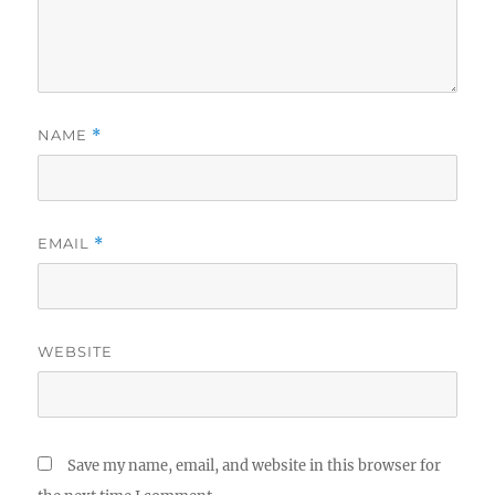
NAME
*
EMAIL
*
WEBSITE
Save my name, email, and website in this browser for