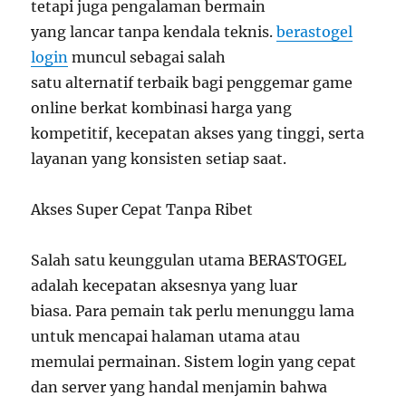
tetapi juga pengalaman bermain
yang lancar tanpa kendala teknis.
berastogel
login
muncul sebagai salah
satu alternatif terbaik bagi penggemar game
online berkat kombinasi harga yang
kompetitif, kecepatan akses yang tinggi, serta
layanan yang konsisten setiap saat.
Akses Super Cepat Tanpa Ribet
Salah satu keunggulan utama BERASTOGEL
adalah kecepatan aksesnya yang luar
biasa. Para pemain tak perlu menunggu lama
untuk mencapai halaman utama atau
memulai permainan. Sistem login yang cepat
dan server yang handal menjamin bahwa