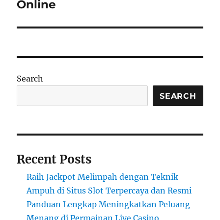
Online
Search
SEARCH
Recent Posts
Raih Jackpot Melimpah dengan Teknik
Ampuh di Situs Slot Terpercaya dan Resmi
Panduan Lengkap Meningkatkan Peluang
Menang di Permainan Live Casino