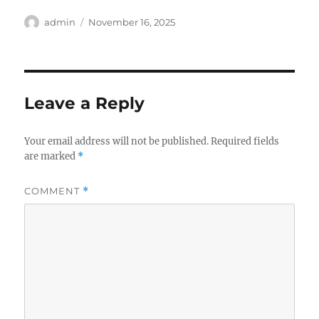
Author
Posted
admin
November 16, 2025
on
Leave a Reply
Your email address will not be published.
Required fields
are marked
*
COMMENT
*