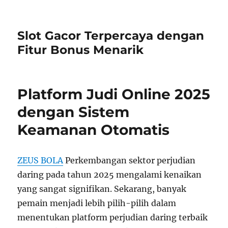
Slot Gacor Terpercaya dengan
Fitur Bonus Menarik
Platform Judi Online 2025
dengan Sistem
Keamanan Otomatis
ZEUS BOLA
Perkembangan sektor perjudian
daring pada tahun 2025 mengalami kenaikan
yang sangat signifikan. Sekarang, banyak
pemain menjadi lebih pilih-pilih dalam
menentukan platform perjudian daring terbaik