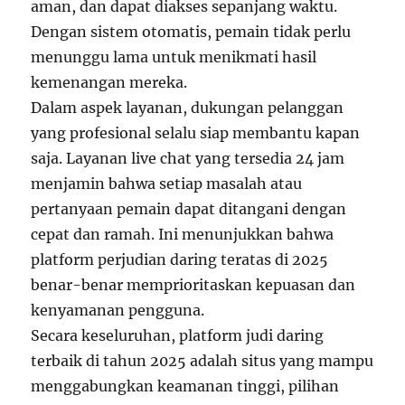
aman, dan dapat diakses sepanjang waktu.
Dengan sistem otomatis, pemain tidak perlu
menunggu lama untuk menikmati hasil
kemenangan mereka.
Dalam aspek layanan, dukungan pelanggan
yang profesional selalu siap membantu kapan
saja. Layanan live chat yang tersedia 24 jam
menjamin bahwa setiap masalah atau
pertanyaan pemain dapat ditangani dengan
cepat dan ramah. Ini menunjukkan bahwa
platform perjudian daring teratas di 2025
benar-benar memprioritaskan kepuasan dan
kenyamanan pengguna.
Secara keseluruhan, platform judi daring
terbaik di tahun 2025 adalah situs yang mampu
menggabungkan keamanan tinggi, pilihan