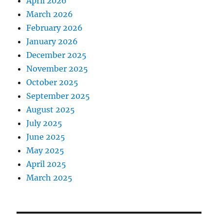
April 2026
March 2026
February 2026
January 2026
December 2025
November 2025
October 2025
September 2025
August 2025
July 2025
June 2025
May 2025
April 2025
March 2025