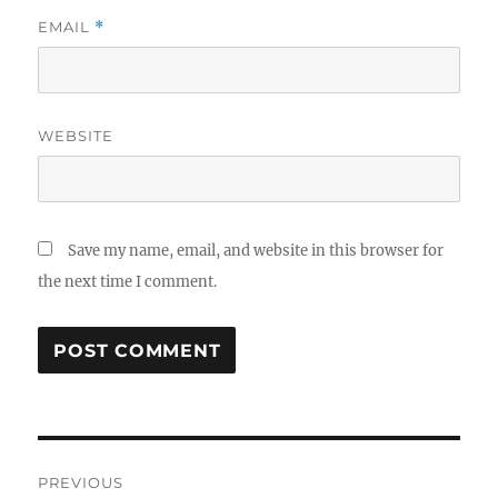
EMAIL
*
WEBSITE
Save my name, email, and website in this browser for
the next time I comment.
Post
PREVIOUS