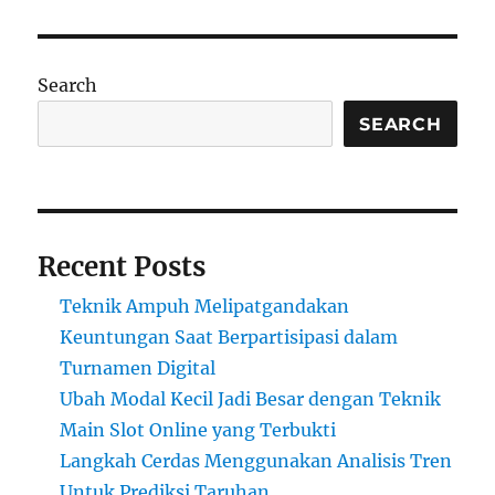
Search
SEARCH
Recent Posts
Teknik Ampuh Melipatgandakan
Keuntungan Saat Berpartisipasi dalam
Turnamen Digital
Ubah Modal Kecil Jadi Besar dengan Teknik
Main Slot Online yang Terbukti
Langkah Cerdas Menggunakan Analisis Tren
Untuk Prediksi Taruhan