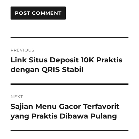
Post
PREVIOUS
navigation
Link Situs Deposit 10K Praktis
Previous
post:
dengan QRIS Stabil
NEXT
Sajian Menu Gacor Terfavorit
Next
post:
yang Praktis Dibawa Pulang