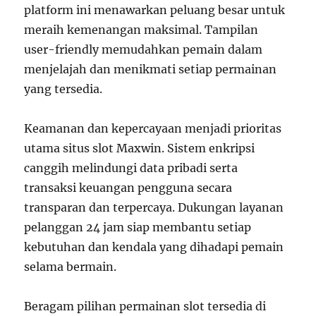
platform ini menawarkan peluang besar untuk
meraih kemenangan maksimal. Tampilan
user-friendly memudahkan pemain dalam
menjelajah dan menikmati setiap permainan
yang tersedia.
Keamanan dan kepercayaan menjadi prioritas
utama situs slot Maxwin. Sistem enkripsi
canggih melindungi data pribadi serta
transaksi keuangan pengguna secara
transparan dan terpercaya. Dukungan layanan
pelanggan 24 jam siap membantu setiap
kebutuhan dan kendala yang dihadapi pemain
selama bermain.
Beragam pilihan permainan slot tersedia di