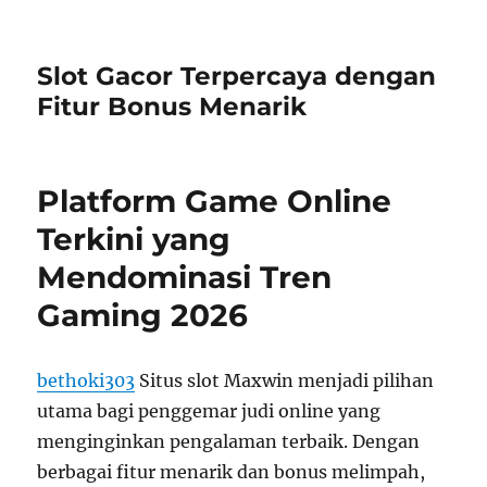
Slot Gacor Terpercaya dengan
Fitur Bonus Menarik
Platform Game Online
Terkini yang
Mendominasi Tren
Gaming 2026
bethoki303
Situs slot Maxwin menjadi pilihan
utama bagi penggemar judi online yang
menginginkan pengalaman terbaik. Dengan
berbagai fitur menarik dan bonus melimpah,