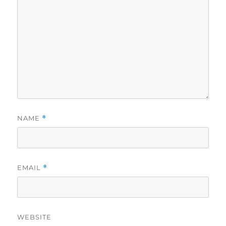
NAME
*
EMAIL
*
WEBSITE