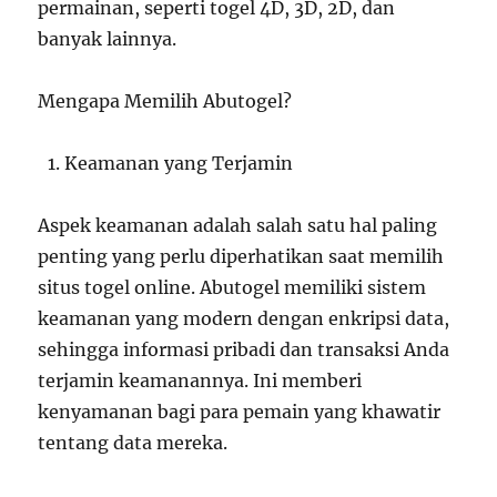
permainan, seperti togel 4D, 3D, 2D, dan
banyak lainnya.
Mengapa Memilih Abutogel?
Keamanan yang Terjamin
Aspek keamanan adalah salah satu hal paling
penting yang perlu diperhatikan saat memilih
situs togel online. Abutogel memiliki sistem
keamanan yang modern dengan enkripsi data,
sehingga informasi pribadi dan transaksi Anda
terjamin keamanannya. Ini memberi
kenyamanan bagi para pemain yang khawatir
tentang data mereka.