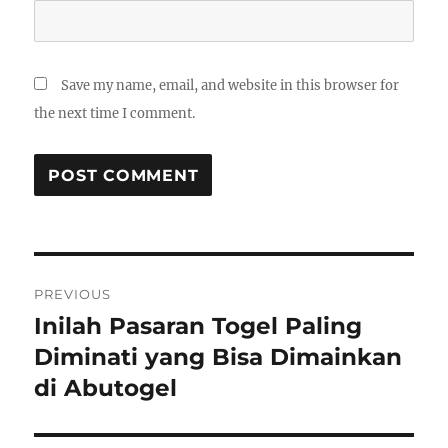
Save my name, email, and website in this browser for
the next time I comment.
Post
PREVIOUS
navigation
Inilah Pasaran Togel Paling
Previous
post:
Diminati yang Bisa Dimainkan
di Abutogel