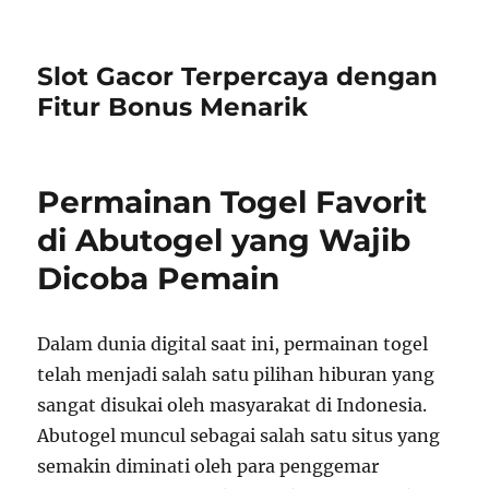
Slot Gacor Terpercaya dengan
Fitur Bonus Menarik
Permainan Togel Favorit
di Abutogel yang Wajib
Dicoba Pemain
Dalam dunia digital saat ini, permainan togel
telah menjadi salah satu pilihan hiburan yang
sangat disukai oleh masyarakat di Indonesia.
Abutogel muncul sebagai salah satu situs yang
semakin diminati oleh para penggemar