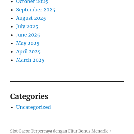
October 2025
September 2025
August 2025
July 2025
June 2025
May 2025
April 2025
March 2025
Categories
Uncategorized
Slot Gacor Terpercaya dengan Fitur Bonus Menarik