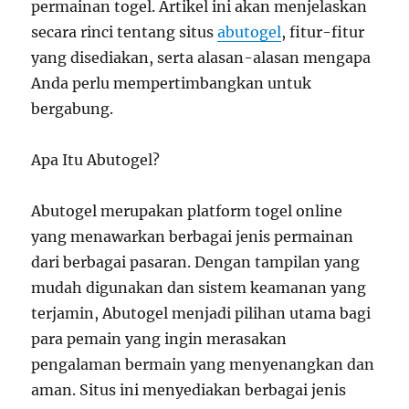
permainan togel. Artikel ini akan menjelaskan
secara rinci tentang situs
abutogel
, fitur-fitur
yang disediakan, serta alasan-alasan mengapa
Anda perlu mempertimbangkan untuk
bergabung.
Apa Itu Abutogel?
Abutogel merupakan platform togel online
yang menawarkan berbagai jenis permainan
dari berbagai pasaran. Dengan tampilan yang
mudah digunakan dan sistem keamanan yang
terjamin, Abutogel menjadi pilihan utama bagi
para pemain yang ingin merasakan
pengalaman bermain yang menyenangkan dan
aman. Situs ini menyediakan berbagai jenis