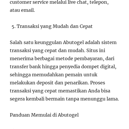
customer service melalui live chat, telepon,
atau email.
Transaksi yang Mudah dan Cepat
Salah satu keunggulan Abutogel adalah sistem
transaksi yang cepat dan mudah. Situs ini
menerima berbagai metode pembayaran, dari
transfer bank hingga penyedia dompet digital,
sehingga memudahkan pemain untuk
melakukan deposit dan penarikan. Proses
transaksi yang cepat memastikan Anda bisa
segera kembali bermain tanpa menunggu lama.
Panduan Memulai di Abutogel