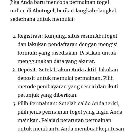
Jika Anda baru mencoba permainan togel
online di Abutogel, berikut langkah-langkah
sederhana untuk memulai:
Registrasi: Kunjungi situs resmi Abutogel
dan lakukan pendaftaran dengan mengisi
formulir yang disediakan. Pastikan untuk
menggunakan data yang akurat.
Deposit: Setelah akun Anda aktif, lakukan
deposit untuk memulai permainan. Pilih
metode pembayaran yang sesuai dan ikuti
petunjuk yang diberikan.
Pilih Permainan: Setelah saldo Anda terisi,
pilih jenis permainan togel yang ingin Anda
mainkan. Pelajari peraturan permainan
untuk membantu Anda membuat keputusan