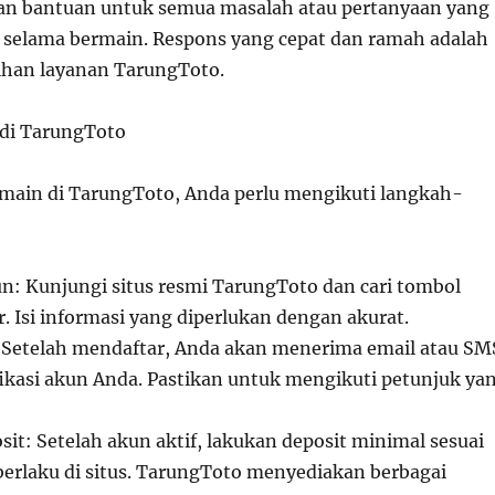
an bantuan untuk semua masalah atau pertanyaan yang
selama bermain. Respons yang cepat dan ramah adalah
bihan layanan TarungToto.
 di TarungToto
main di TarungToto, Anda perlu mengikuti langkah-
:
n: Kunjungi situs resmi TarungToto dan cari tombol
. Isi informasi yang diperlukan dengan akurat.
: Setelah mendaftar, Anda akan menerima email atau SM
kasi akun Anda. Pastikan untuk mengikuti petunjuk ya
it: Setelah akun aktif, lakukan deposit minimal sesuai
berlaku di situs. TarungToto menyediakan berbagai