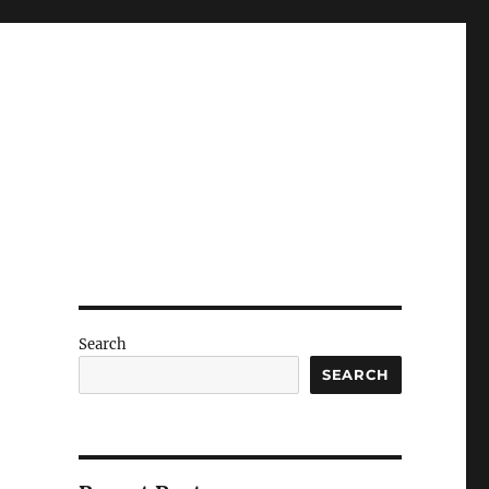
Search
SEARCH