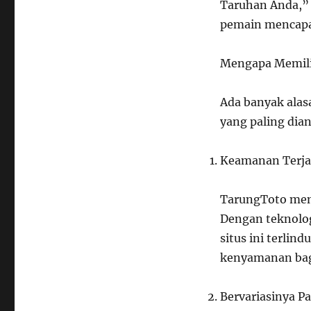
Taruhan Anda,
pemain mencap
Mengapa Memil
Ada banyak alas
yang paling dia
Keamanan Terj
TarungToto men
Dengan teknolog
situs ini terlin
kenyamanan bagi
Bervariasinya P