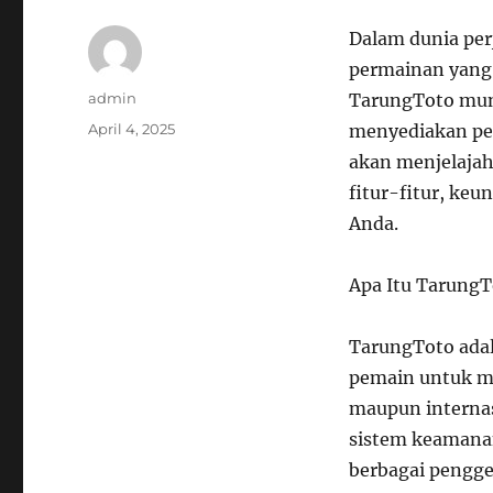
Dalam dunia perj
permainan yang p
Author
admin
TarungToto munc
Posted
April 4, 2025
menyediakan pen
on
akan menjelaja
fitur-fitur, ke
Anda.
Apa Itu TarungT
TarungToto adal
pemain untuk me
maupun interna
sistem keamanan
berbagai pengg