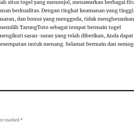
ah situs togel yang menonjol, menawarkan berbagai fit
anan berkualitas. Dengan tingkat keamanan yang tinggi
 pasaran, dan bonus yang menggoda, tidak mengheranka
memilih TarungToto sebagai tempat bermain togel
mengikuti saran-saran yang telah diberikan, Anda dapat
esempatan untuk menang. Selamat bermain dan semog
 are marked
*