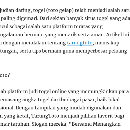
udian daring, togel (toto gelap) telah menjadi salah sat
aling digemari. Dari sekian banyak situs togel yang ada
ul sebagai salah satu platform teratas yang
galaman bermain yang menarik serta aman. Artikel ini
hi dengan mendalam tentang
tarungtoto
, mencakup
untungan, serta tips bermain guna memperbesar peluang
oto?
ah platform judi togel online yang memungkinkan para
masang angka togel dari berbagai pasar, baik lokal
sional. Dengan tampilan yang mudah digunakan dan
 yang ketat, TarungToto menjadi pilihan favorit bagi
emar taruhan. Slogan mereka, “Bersama Menangkan