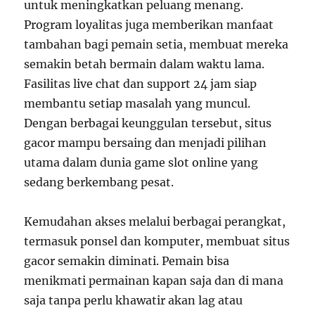
untuk meningkatkan peluang menang.
Program loyalitas juga memberikan manfaat
tambahan bagi pemain setia, membuat mereka
semakin betah bermain dalam waktu lama.
Fasilitas live chat dan support 24 jam siap
membantu setiap masalah yang muncul.
Dengan berbagai keunggulan tersebut, situs
gacor mampu bersaing dan menjadi pilihan
utama dalam dunia game slot online yang
sedang berkembang pesat.
Kemudahan akses melalui berbagai perangkat,
termasuk ponsel dan komputer, membuat situs
gacor semakin diminati. Pemain bisa
menikmati permainan kapan saja dan di mana
saja tanpa perlu khawatir akan lag atau