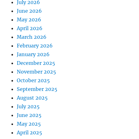
July 2026
June 2026
May 2026
April 2026
March 2026
February 2026
January 2026
December 2025
November 2025
October 2025
September 2025
August 2025
July 2025
June 2025
May 2025
April 2025