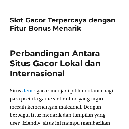
Slot Gacor Terpercaya dengan
Fitur Bonus Menarik
Perbandingan Antara
Situs Gacor Lokal dan
Internasional
Situs
demo
gacor menjadi pilihan utama bagi
para pecinta game slot online yang ingin
meraih kemenangan maksimal. Dengan
berbagai fitur menarik dan tampilan yang
user-friendly, situs ini mampu memberikan