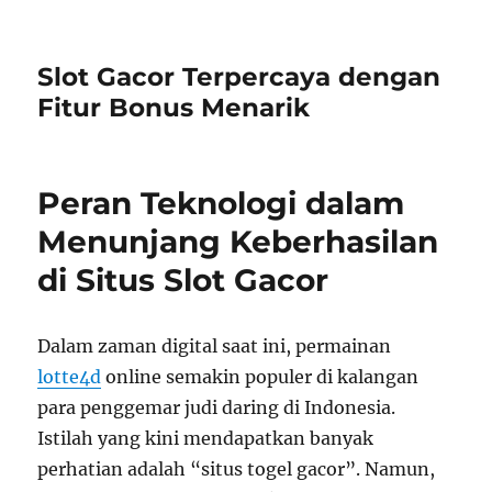
Slot Gacor Terpercaya dengan
Fitur Bonus Menarik
Peran Teknologi dalam
Menunjang Keberhasilan
di Situs Slot Gacor
Dalam zaman digital saat ini, permainan
lotte4d
online semakin populer di kalangan
para penggemar judi daring di Indonesia.
Istilah yang kini mendapatkan banyak
perhatian adalah “situs togel gacor”. Namun,