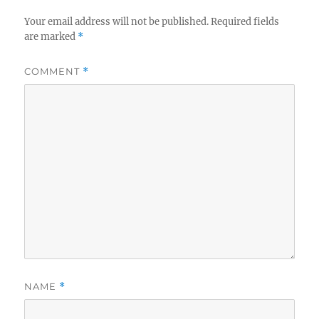
Your email address will not be published.
Required fields
are marked
*
COMMENT
*
NAME
*