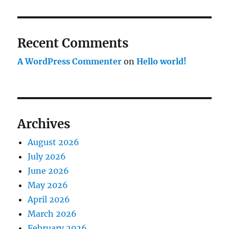
Recent Comments
A WordPress Commenter
on
Hello world!
Archives
August 2026
July 2026
June 2026
May 2026
April 2026
March 2026
February 2026