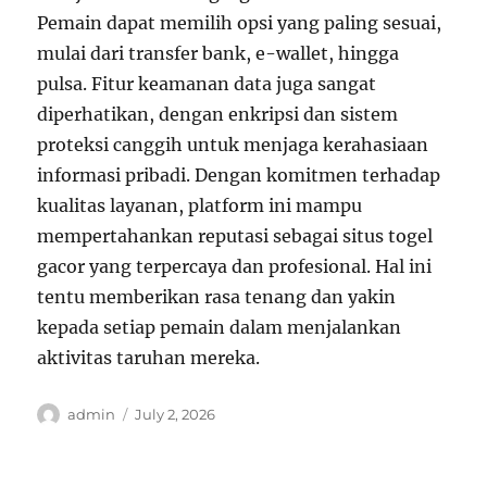
Pemain dapat memilih opsi yang paling sesuai,
mulai dari transfer bank, e-wallet, hingga
pulsa. Fitur keamanan data juga sangat
diperhatikan, dengan enkripsi dan sistem
proteksi canggih untuk menjaga kerahasiaan
informasi pribadi. Dengan komitmen terhadap
kualitas layanan, platform ini mampu
mempertahankan reputasi sebagai situs togel
gacor yang terpercaya dan profesional. Hal ini
tentu memberikan rasa tenang dan yakin
kepada setiap pemain dalam menjalankan
aktivitas taruhan mereka.
Author
Posted
admin
July 2, 2026
on