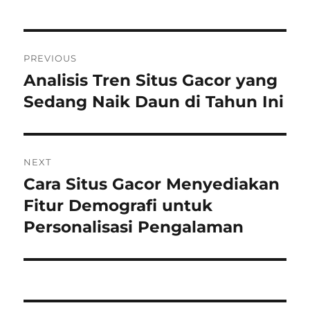
Post
PREVIOUS
navigation
Analisis Tren Situs Gacor yang
Previous
post:
Sedang Naik Daun di Tahun Ini
NEXT
Cara Situs Gacor Menyediakan
Next
post:
Fitur Demografi untuk
Personalisasi Pengalaman