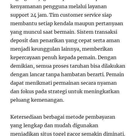
kenyamanan pengguna melalui layanan
support 24 jam. Tim customer service siap
membantu setiap kendala maupun pertanyaan
yang muncul saat bermain. Sistem transaksi
deposit dan penarikan yang cepat serta aman
menjadi keunggulan lainnya, memberikan
kepercayaan penuh kepada pemain. Dengan
demikian, semua proses taruhan bisa dilakukan
dengan lancar tanpa hambatan berarti. Pemain
dapat menikmati permainan secara nyaman
dan fokus pada strategi untuk meningkatkan
peluang kemenangan.
Ketersediaan berbagai metode pembayaran
yang lengkap dan mudah digunakan
menjadikan situs togel gacor semakin diminati.