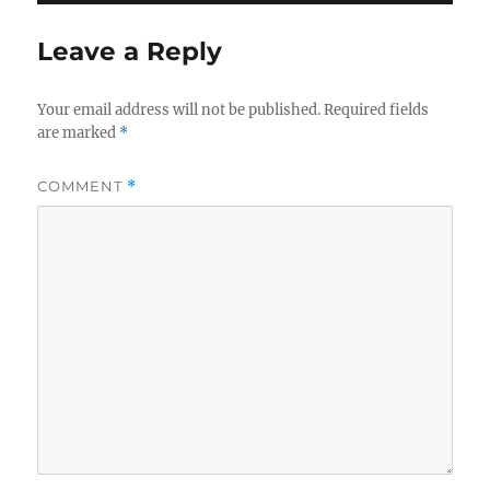
Leave a Reply
Your email address will not be published.
Required fields
are marked
*
COMMENT
*