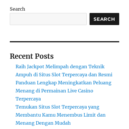
Search
SEARCH
Recent Posts
Raih Jackpot Melimpah dengan Teknik
Ampuh di Situs Slot Terpercaya dan Resmi
Panduan Lengkap Meningkatkan Peluang
Menang di Permainan Live Casino
Terpercaya
Temukan Situs Slot Terpercaya yang
Membantu Kamu Menembus Limit dan
Menang Dengan Mudah