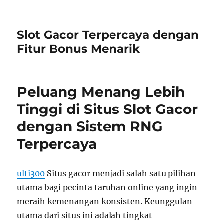
Slot Gacor Terpercaya dengan
Fitur Bonus Menarik
Peluang Menang Lebih
Tinggi di Situs Slot Gacor
dengan Sistem RNG
Terpercaya
ulti300
Situs gacor menjadi salah satu pilihan
utama bagi pecinta taruhan online yang ingin
meraih kemenangan konsisten. Keunggulan
utama dari situs ini adalah tingkat