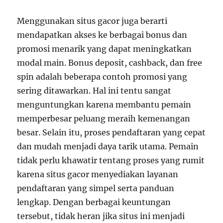
Menggunakan situs gacor juga berarti
mendapatkan akses ke berbagai bonus dan
promosi menarik yang dapat meningkatkan
modal main. Bonus deposit, cashback, dan free
spin adalah beberapa contoh promosi yang
sering ditawarkan. Hal ini tentu sangat
menguntungkan karena membantu pemain
memperbesar peluang meraih kemenangan
besar. Selain itu, proses pendaftaran yang cepat
dan mudah menjadi daya tarik utama. Pemain
tidak perlu khawatir tentang proses yang rumit
karena situs gacor menyediakan layanan
pendaftaran yang simpel serta panduan
lengkap. Dengan berbagai keuntungan
tersebut, tidak heran jika situs ini menjadi