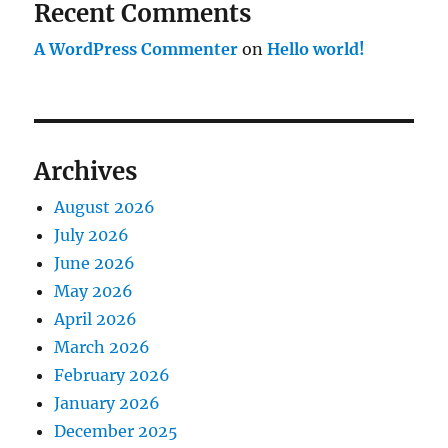
Recent Comments
A WordPress Commenter
on
Hello world!
Archives
August 2026
July 2026
June 2026
May 2026
April 2026
March 2026
February 2026
January 2026
December 2025