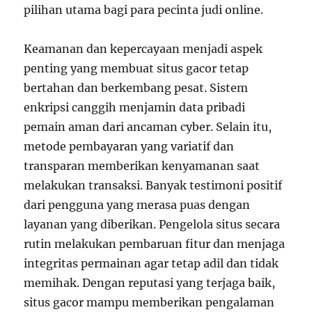
pilihan utama bagi para pecinta judi online.
Keamanan dan kepercayaan menjadi aspek
penting yang membuat situs gacor tetap
bertahan dan berkembang pesat. Sistem
enkripsi canggih menjamin data pribadi
pemain aman dari ancaman cyber. Selain itu,
metode pembayaran yang variatif dan
transparan memberikan kenyamanan saat
melakukan transaksi. Banyak testimoni positif
dari pengguna yang merasa puas dengan
layanan yang diberikan. Pengelola situs secara
rutin melakukan pembaruan fitur dan menjaga
integritas permainan agar tetap adil dan tidak
memihak. Dengan reputasi yang terjaga baik,
situs gacor mampu memberikan pengalaman