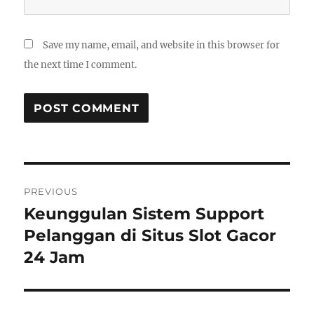
Save my name, email, and website in this browser for
the next time I comment.
Post
PREVIOUS
navigation
Keunggulan Sistem Support
Previous
post:
Pelanggan di Situs Slot Gacor
24 Jam