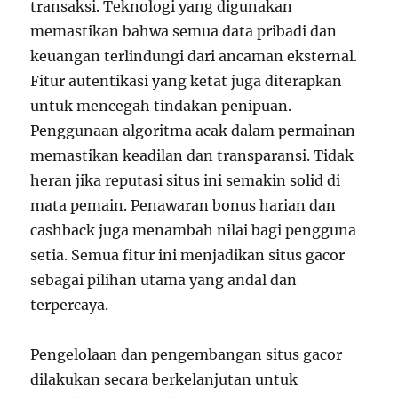
transaksi. Teknologi yang digunakan
memastikan bahwa semua data pribadi dan
keuangan terlindungi dari ancaman eksternal.
Fitur autentikasi yang ketat juga diterapkan
untuk mencegah tindakan penipuan.
Penggunaan algoritma acak dalam permainan
memastikan keadilan dan transparansi. Tidak
heran jika reputasi situs ini semakin solid di
mata pemain. Penawaran bonus harian dan
cashback juga menambah nilai bagi pengguna
setia. Semua fitur ini menjadikan situs gacor
sebagai pilihan utama yang andal dan
terpercaya.
Pengelolaan dan pengembangan situs gacor
dilakukan secara berkelanjutan untuk