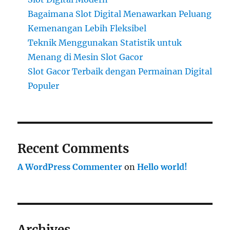
Bagaimana Slot Digital Menawarkan Peluang
Kemenangan Lebih Fleksibel
Teknik Menggunakan Statistik untuk
Menang di Mesin Slot Gacor
Slot Gacor Terbaik dengan Permainan Digital
Populer
Recent Comments
A WordPress Commenter
on
Hello world!
Archives