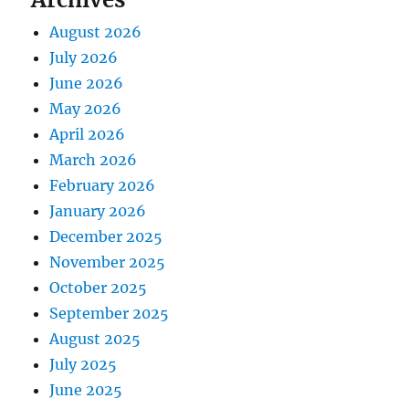
August 2026
July 2026
June 2026
May 2026
April 2026
March 2026
February 2026
January 2026
December 2025
November 2025
October 2025
September 2025
August 2025
July 2025
June 2025