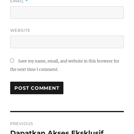
EMAIL
*
WEBSITE
Save my name, email, and website in this browser for
the next time I comment.
Post
PREVIOUS
navigation
Dapatkan Akses Eksklusif
Previous