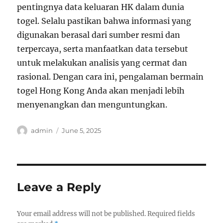
pentingnya data keluaran HK dalam dunia
togel. Selalu pastikan bahwa informasi yang
digunakan berasal dari sumber resmi dan
terpercaya, serta manfaatkan data tersebut
untuk melakukan analisis yang cermat dan
rasional. Dengan cara ini, pengalaman bermain
togel Hong Kong Anda akan menjadi lebih
menyenangkan dan menguntungkan.
Author
Posted
admin
June 5, 2025
on
Leave a Reply
Your email address will not be published.
Required fields