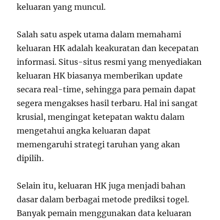
keluaran yang muncul.
Salah satu aspek utama dalam memahami
keluaran HK adalah keakuratan dan kecepatan
informasi. Situs-situs resmi yang menyediakan
keluaran HK biasanya memberikan update
secara real-time, sehingga para pemain dapat
segera mengakses hasil terbaru. Hal ini sangat
krusial, mengingat ketepatan waktu dalam
mengetahui angka keluaran dapat
memengaruhi strategi taruhan yang akan
dipilih.
Selain itu, keluaran HK juga menjadi bahan
dasar dalam berbagai metode prediksi togel.
Banyak pemain menggunakan data keluaran