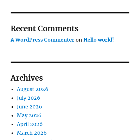
Recent Comments
A WordPress Commenter
on
Hello world!
Archives
August 2026
July 2026
June 2026
May 2026
April 2026
March 2026