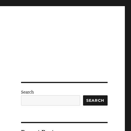
Search
SEARCH