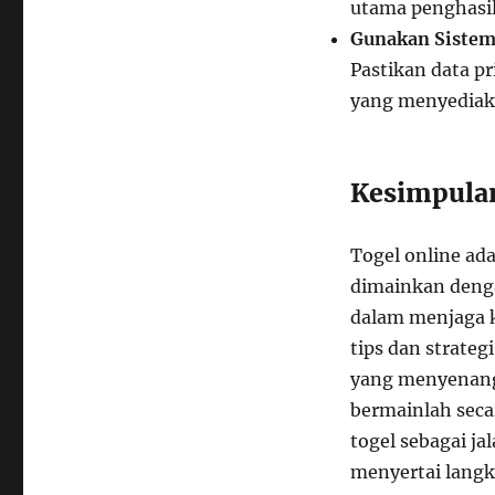
utama penghasil
Gunakan Sistem
Pastikan data pr
yang menyediaka
Kesimpula
Togel online ad
dimainkan denga
dalam menjaga 
tips dan strate
yang menyenang
bermainlah sec
togel sebagai j
menyertai lang