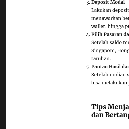
Deposit Modal
Lakukan deposit
menawarkan berb
wallet, hingga p
Pilih Pasaran d
Setelah saldo te
Singapore, Hong
taruhan.
Pantau Hasil da
Setelah undian s
bisa melakukan 
Tips Menja
dan Bertan