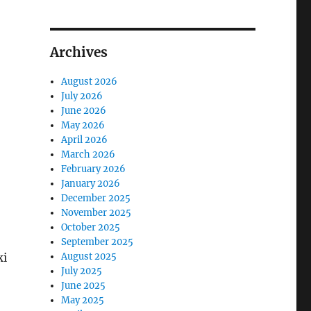
Archives
August 2026
July 2026
June 2026
May 2026
April 2026
March 2026
February 2026
January 2026
December 2025
November 2025
October 2025
September 2025
ki
August 2025
July 2025
June 2025
May 2025