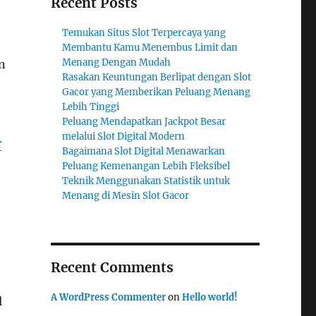
Recent Posts
Temukan Situs Slot Terpercaya yang
Membantu Kamu Menembus Limit dan
Menang Dengan Mudah
n
Rasakan Keuntungan Berlipat dengan Slot
Gacor yang Memberikan Peluang Menang
Lebih Tinggi
Peluang Mendapatkan Jackpot Besar
melalui Slot Digital Modern
r
Bagaimana Slot Digital Menawarkan
Peluang Kemenangan Lebih Fleksibel
Teknik Menggunakan Statistik untuk
Menang di Mesin Slot Gacor
Recent Comments
A WordPress Commenter
on
Hello world!
l