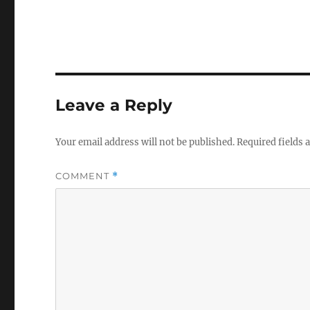
Leave a Reply
Your email address will not be published.
Required fields
COMMENT
*