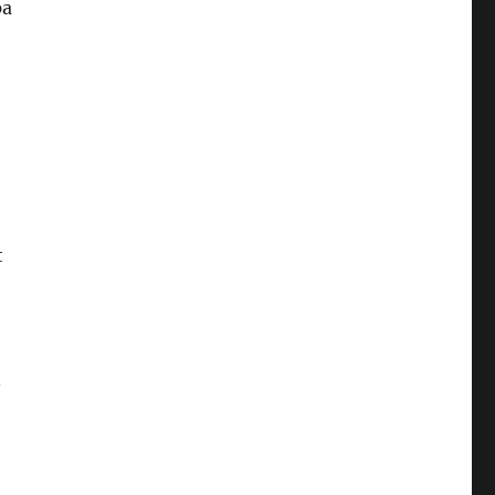
pa
t
n