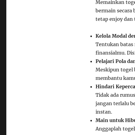
Memainkan toge
bermain secara 
tetap enjoy dan 
Kelola Modal de
Tentukan batas
finansialmu. Di
Pelajari Pola da
Meskipun togel b
membantu kamu 
Hindari Keperca
Tidak ada rumus 
jangan terlalu 
instan.
Main untuk Hib
Anggaplah togel