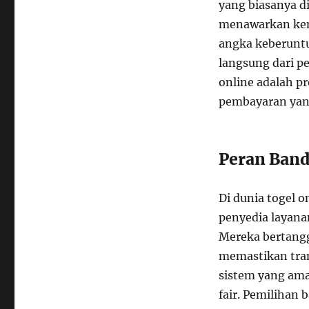
yang biasanya di
menawarkan ken
angka keberunt
langsung dari p
online adalah pr
pembayaran yan
Peran Band
Di dunia togel o
penyedia layana
Mereka bertang
memastikan trans
sistem yang ama
fair. Pemilihan 