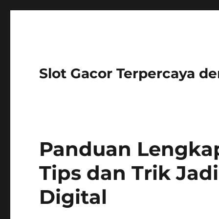
Slot Gacor Terpercaya d
Panduan Lengkap
Tips dan Trik Jadi
Digital