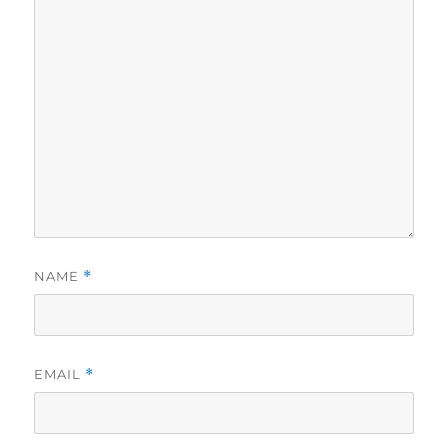
NAME
*
EMAIL
*