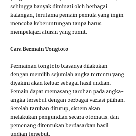
sehingga banyak diminati oleh berbagai
kalangan, terutama pemain pemula yang ingin
mencoba keberuntungan tanpa harus
mempelajari aturan yang rumit.
Cara Bermain Tongtoto
Permainan tongtoto biasanya dilakukan
dengan memilih sejumlah angka tertentu yang
diyakini akan keluar sebagai hasil undian.
Pemain dapat memasang taruhan pada angka-
angka tersebut dengan berbagai variasi pilihan.
Setelah taruhan ditutup, sistem akan
melakukan pengundian secara otomatis, dan
pemenang ditentukan berdasarkan hasil
undian tersebut.