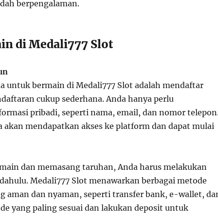
dah berpengalaman.
in di Medali777 Slot
un
 untuk bermain di Medali777 Slot adalah mendaftar
ndaftaran cukup sederhana. Anda hanya perlu
rmasi pribadi, seperti nama, email, dan nomor telepon
da akan mendapatkan akses ke platform dan dapat mulai
rmain dan memasang taruhan, Anda harus melakukan
h dahulu. Medali777 Slot menawarkan berbagai metode
 aman dan nyaman, seperti transfer bank, e-wallet, da
ode yang paling sesuai dan lakukan deposit untuk