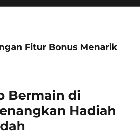
engan Fitur Bonus Menarik
 Bermain di
 Menangkan Hadiah
udah