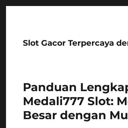
Slot Gacor Terpercaya d
Panduan Lengkap
Medali777 Slot:
Besar dengan M