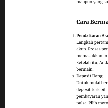
maupun yang su
Cara Berma
Pendaftaran Ak
Langkah pertama
akun. Proses pe
memasukkan info
Setelah itu, An
bermain.
Deposit Uang
Untuk mulai be
deposit terlebi
pembayaran yang
pulsa. Pilih met