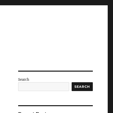
Search
SEARCH