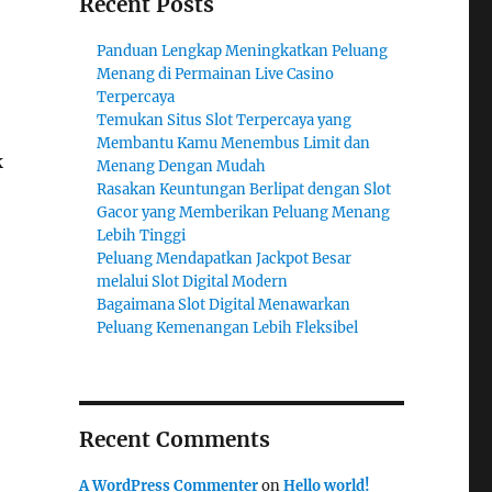
Recent Posts
Panduan Lengkap Meningkatkan Peluang
Menang di Permainan Live Casino
Terpercaya
Temukan Situs Slot Terpercaya yang
Membantu Kamu Menembus Limit dan
k
Menang Dengan Mudah
Rasakan Keuntungan Berlipat dengan Slot
Gacor yang Memberikan Peluang Menang
Lebih Tinggi
Peluang Mendapatkan Jackpot Besar
melalui Slot Digital Modern
Bagaimana Slot Digital Menawarkan
Peluang Kemenangan Lebih Fleksibel
Recent Comments
A WordPress Commenter
on
Hello world!