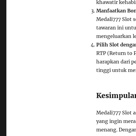
khawatir kehabi
Manfaatkan Bon
Medali777 Slot 
tawaran ini un
mengeluarkan le
Pilih Slot deng
RTP (Return to 
harapkan dari p
tinggi untuk m
Kesimpula
Medali777 Slot a
yang ingin mera
menang. Dengan 