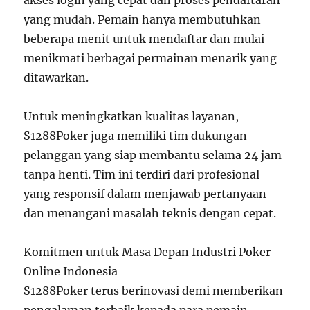
akses login yang cepat dan proses pendaftaran
yang mudah. Pemain hanya membutuhkan
beberapa menit untuk mendaftar dan mulai
menikmati berbagai permainan menarik yang
ditawarkan.
Untuk meningkatkan kualitas layanan,
S1288Poker juga memiliki tim dukungan
pelanggan yang siap membantu selama 24 jam
tanpa henti. Tim ini terdiri dari profesional
yang responsif dalam menjawab pertanyaan
dan menangani masalah teknis dengan cepat.
Komitmen untuk Masa Depan Industri Poker
Online Indonesia
S1288Poker terus berinovasi demi memberikan