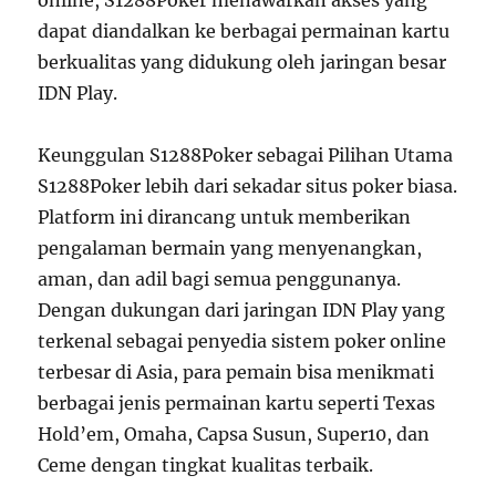
online, S1288Poker menawarkan akses yang
dapat diandalkan ke berbagai permainan kartu
berkualitas yang didukung oleh jaringan besar
IDN Play.
Keunggulan S1288Poker sebagai Pilihan Utama
S1288Poker lebih dari sekadar situs poker biasa.
Platform ini dirancang untuk memberikan
pengalaman bermain yang menyenangkan,
aman, dan adil bagi semua penggunanya.
Dengan dukungan dari jaringan IDN Play yang
terkenal sebagai penyedia sistem poker online
terbesar di Asia, para pemain bisa menikmati
berbagai jenis permainan kartu seperti Texas
Hold’em, Omaha, Capsa Susun, Super10, dan
Ceme dengan tingkat kualitas terbaik.