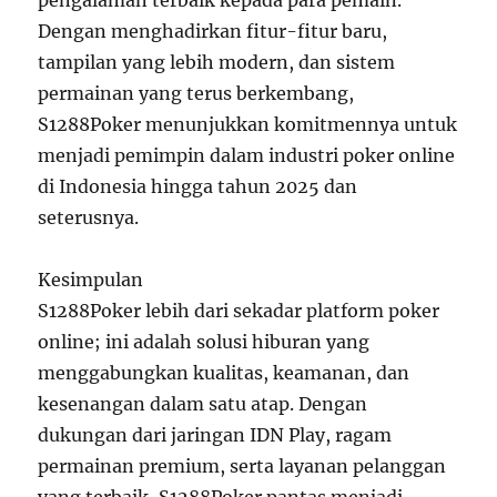
pengalaman terbaik kepada para pemain.
Dengan menghadirkan fitur-fitur baru,
tampilan yang lebih modern, dan sistem
permainan yang terus berkembang,
S1288Poker menunjukkan komitmennya untuk
menjadi pemimpin dalam industri poker online
di Indonesia hingga tahun 2025 dan
seterusnya.
Kesimpulan
S1288Poker lebih dari sekadar platform poker
online; ini adalah solusi hiburan yang
menggabungkan kualitas, keamanan, dan
kesenangan dalam satu atap. Dengan
dukungan dari jaringan IDN Play, ragam
permainan premium, serta layanan pelanggan