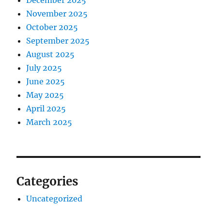
December 2025
November 2025
October 2025
September 2025
August 2025
July 2025
June 2025
May 2025
April 2025
March 2025
Categories
Uncategorized