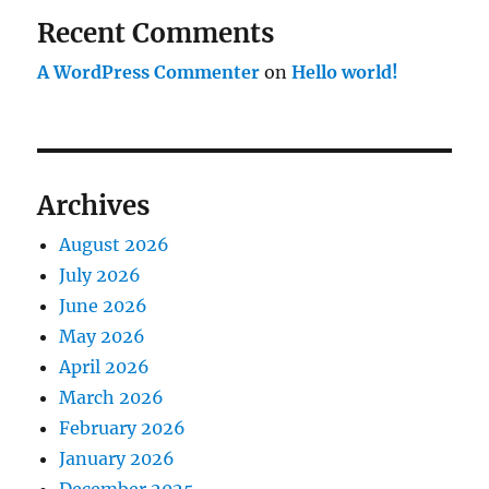
Recent Comments
A WordPress Commenter
on
Hello world!
Archives
August 2026
July 2026
June 2026
May 2026
April 2026
March 2026
February 2026
January 2026