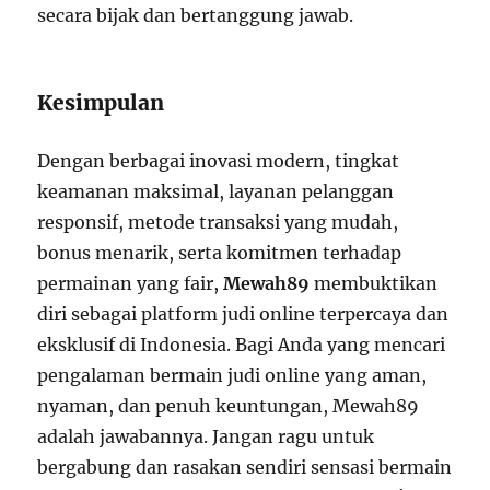
secara bijak dan bertanggung jawab.
Kesimpulan
Dengan berbagai inovasi modern, tingkat
keamanan maksimal, layanan pelanggan
responsif, metode transaksi yang mudah,
bonus menarik, serta komitmen terhadap
permainan yang fair,
Mewah89
membuktikan
diri sebagai platform judi online terpercaya dan
eksklusif di Indonesia. Bagi Anda yang mencari
pengalaman bermain judi online yang aman,
nyaman, dan penuh keuntungan, Mewah89
adalah jawabannya. Jangan ragu untuk
bergabung dan rasakan sendiri sensasi bermain