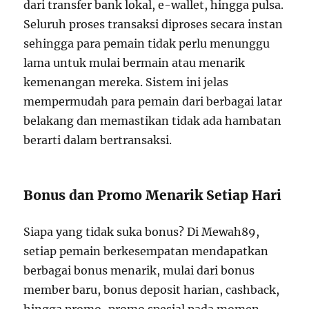
dari transfer bank lokal, e-wallet, hingga pulsa.
Seluruh proses transaksi diproses secara instan
sehingga para pemain tidak perlu menunggu
lama untuk mulai bermain atau menarik
kemenangan mereka. Sistem ini jelas
mempermudah para pemain dari berbagai latar
belakang dan memastikan tidak ada hambatan
berarti dalam bertransaksi.
Bonus dan Promo Menarik Setiap Hari
Siapa yang tidak suka bonus? Di Mewah89,
setiap pemain berkesempatan mendapatkan
berbagai bonus menarik, mulai dari bonus
member baru, bonus deposit harian, cashback,