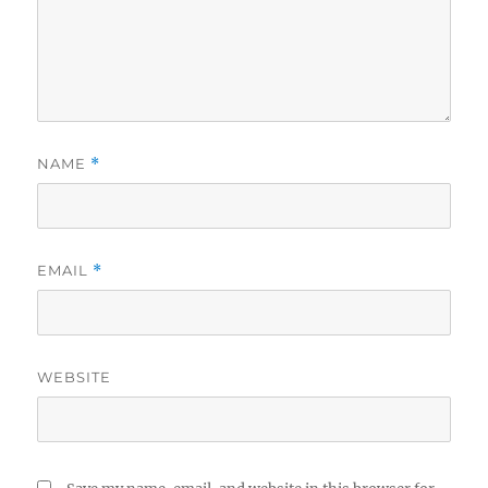
NAME
*
EMAIL
*
WEBSITE