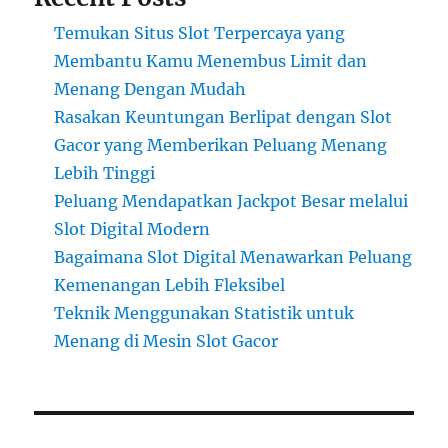
Temukan Situs Slot Terpercaya yang
Membantu Kamu Menembus Limit dan
Menang Dengan Mudah
Rasakan Keuntungan Berlipat dengan Slot
Gacor yang Memberikan Peluang Menang
Lebih Tinggi
Peluang Mendapatkan Jackpot Besar melalui
Slot Digital Modern
Bagaimana Slot Digital Menawarkan Peluang
Kemenangan Lebih Fleksibel
Teknik Menggunakan Statistik untuk
Menang di Mesin Slot Gacor