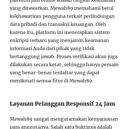
platform judi online adalah tingkat keamanan
yang ditawarkan. Mewah89 memahami betul
kekhawatiran pengguna terkait perlindungan
data pribadi dan transaksi keuangan. Oleh
karena itu, platform ini menerapkan sistem
enkripsi terbaru yang menjamin keamanan
informasi Anda dari pihak yang tidak
bertanggung jawab. Proses verifikasi akun juga
dilakukan secara ketat, sehingga hanya pemain
yang benar-benar terdaftar yang dapat
menikmati semua fitur di Mewah89.
Layanan Pelanggan Responsif 24 Jam
Mewah89 sangat mengutamakan kenyamanan
para anggotanya. Salah satu buktinya adalah