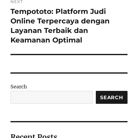
NEXT
Tempototo: Platform Judi
Next
post:
Online Terpercaya dengan
Layanan Terbaik dan
Keamanan Optimal
Search
SEARCH
Recent Posts