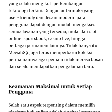
yang selalu mengikuti perkembangan
teknologi terkini. Dengan antarmuka yang
user-friendly dan desain modern, para
pengguna dapat dengan mudah mengakses
semua layanan yang tersedia, mulai dari slot
online, sportsbook, casino live, hingga
berbagai permainan lainnya. Tidak hanya itu,
Mewah89 juga terus memperbarui koleksi
permainannya agar pemain tidak merasa bosan
dan selalu mendapatkan pengalaman baru.
Keamanan Maksimal untuk Setiap
Pengguna
Salah satu aspek terpenting dalam memilih