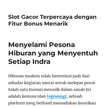
Slot Gacor Terpercaya dengan
Fitur Bonus Menarik
Menyelami Pesona
Hiburan yang Menyentuh
Setiap Indra
Hiburan modern telah berevolusi jauh dari
sekadar kegiatan santai untuk melepas penat.
Salah satu inovasi menarik dalam ranah ini
adalah kemunculan
topiwangi
, sebuah
platform yang berhasil memadukan keunikan