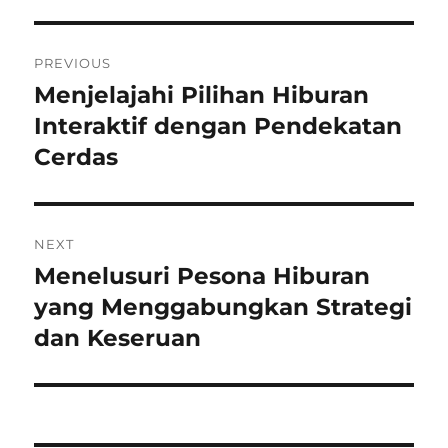
Post
PREVIOUS
navigation
Menjelajahi Pilihan Hiburan
Previous
post:
Interaktif dengan Pendekatan
Cerdas
NEXT
Menelusuri Pesona Hiburan
Next
post:
yang Menggabungkan Strategi
dan Keseruan