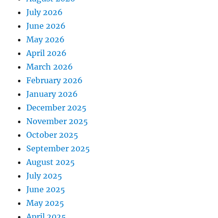
July 2026
June 2026
May 2026
April 2026
March 2026
February 2026
January 2026
December 2025
November 2025
October 2025
September 2025
August 2025
July 2025
June 2025
May 2025
April 2025