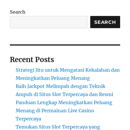
Search
SEARCH
Recent Posts
Strategi Jitu untuk Mengatasi Kekalahan dan
Meningkatkan Peluang Menang
Raih Jackpot Melimpah dengan Teknik
Ampuh di Situs Slot Terpercaya dan Resmi
Panduan Lengkap Meningkatkan Peluang
Menang di Permainan Live Casino
Terpercaya
Temukan Situs Slot Terpercaya yang