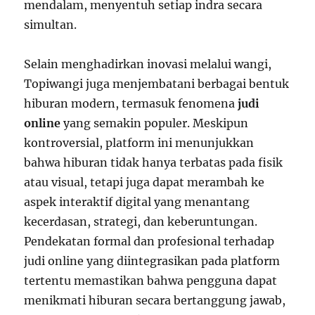
mendalam, menyentuh setiap indra secara
simultan.
Selain menghadirkan inovasi melalui wangi,
Topiwangi juga menjembatani berbagai bentuk
hiburan modern, termasuk fenomena
judi
online
yang semakin populer. Meskipun
kontroversial, platform ini menunjukkan
bahwa hiburan tidak hanya terbatas pada fisik
atau visual, tetapi juga dapat merambah ke
aspek interaktif digital yang menantang
kecerdasan, strategi, dan keberuntungan.
Pendekatan formal dan profesional terhadap
judi online yang diintegrasikan pada platform
tertentu memastikan bahwa pengguna dapat
menikmati hiburan secara bertanggung jawab,