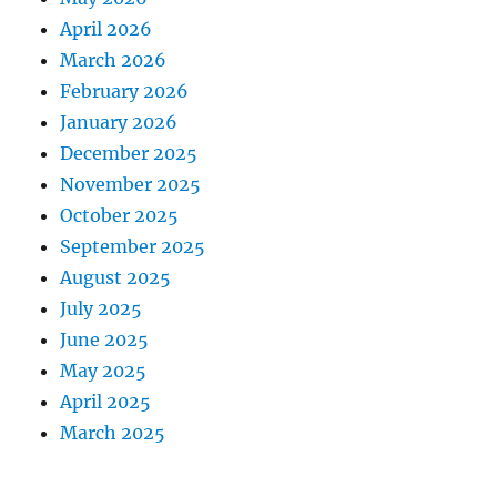
April 2026
March 2026
February 2026
January 2026
December 2025
November 2025
October 2025
September 2025
August 2025
July 2025
June 2025
May 2025
April 2025
March 2025