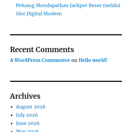
Peluang Mendapatkan Jackpot Besar melalui
Slot Digital Modern
Recent Comments
A WordPress Commenter
on
Hello world!
Archives
August 2026
July 2026
June 2026
May 2026