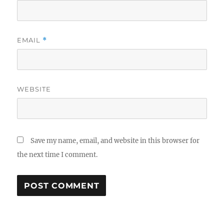
EMAIL
*
WEBSITE
Save my name, email, and website in this browser for
the next time I comment.