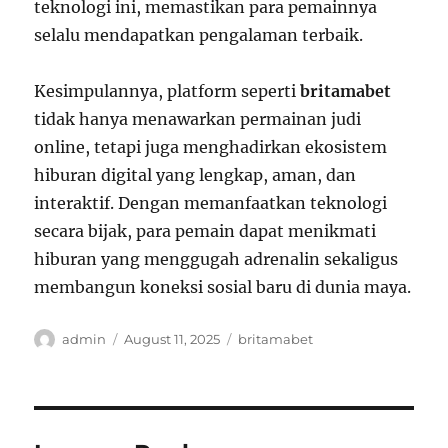
teknologi ini, memastikan para pemainnya
selalu mendapatkan pengalaman terbaik.
Kesimpulannya, platform seperti
britamabet
tidak hanya menawarkan permainan judi
online, tetapi juga menghadirkan ekosistem
hiburan digital yang lengkap, aman, dan
interaktif. Dengan memanfaatkan teknologi
secara bijak, para pemain dapat menikmati
hiburan yang menggugah adrenalin sekaligus
membangun koneksi sosial baru di dunia maya.
Author
Posted
Tags
admin
August 11, 2025
britamabet
on