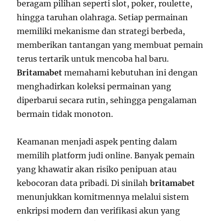
beragam pilihan seperti slot, poker, roulette,
hingga taruhan olahraga. Setiap permainan
memiliki mekanisme dan strategi berbeda,
memberikan tantangan yang membuat pemain
terus tertarik untuk mencoba hal baru.
Britamabet
memahami kebutuhan ini dengan
menghadirkan koleksi permainan yang
diperbarui secara rutin, sehingga pengalaman
bermain tidak monoton.
Keamanan menjadi aspek penting dalam
memilih platform judi online. Banyak pemain
yang khawatir akan risiko penipuan atau
kebocoran data pribadi. Di sinilah
britamabet
menunjukkan komitmennya melalui sistem
enkripsi modern dan verifikasi akun yang