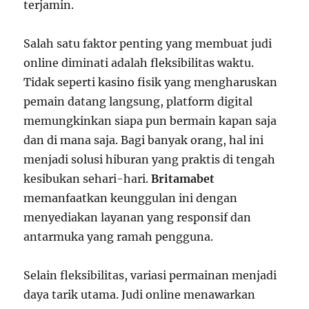
terjamin.
Salah satu faktor penting yang membuat judi
online diminati adalah fleksibilitas waktu.
Tidak seperti kasino fisik yang mengharuskan
pemain datang langsung, platform digital
memungkinkan siapa pun bermain kapan saja
dan di mana saja. Bagi banyak orang, hal ini
menjadi solusi hiburan yang praktis di tengah
kesibukan sehari-hari.
Britamabet
memanfaatkan keunggulan ini dengan
menyediakan layanan yang responsif dan
antarmuka yang ramah pengguna.
Selain fleksibilitas, variasi permainan menjadi
daya tarik utama. Judi online menawarkan