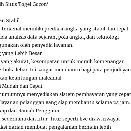
 Situs Togel Gacor?
an Stabil
r terkenal memiliki prediksi angka yang stabil dan tepat.
ada analisis data sejarah, pola angka, dan teknologi
gunakan oleh penyedia layanan.
 yang Lebih Besar
i yang akurat, kesempatan untuk meraih kemenangan
erbuka lebar. Ini sangat membantu bagi para penjudi ya
kan keuntungan maksimal.
i Mudah dan Cepat
cor umumnya menyediakan sistem pembayaran yang cepa
 layanan pelanggan yang siap membantu selama 24 jam.
gkap dan Ramah Pengguna
ederhana dan fitur-fitur seperti live draw, riwayat
iksi harian membuat pengalaman bermain lebih