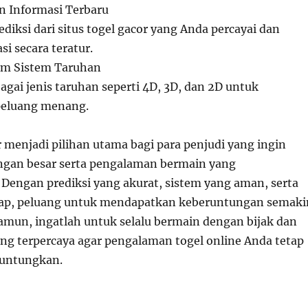
an Informasi Terbaru
ediksi dari situs togel gacor yang Anda percayai dan
si secara teratur.
m Sistem Taruhan
gai jenis taruhan seperti 4D, 3D, dan 2D untuk
eluang menang.
r menjadi pilihan utama bagi para penjudi yang ingin
gan besar serta pengalaman bermain yang
engan prediksi yang akurat, sistem yang aman, serta
gkap, peluang untuk mendapatkan keberuntungan semaki
Namun, ingatlah untuk selalu bermain dengan bijak dan
ang terpercaya agar pengalaman togel online Anda tetap
untungkan.