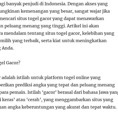
bagi banyak penjudi di Indonesia. Dengan akses yang
ngkinan kemenangan yang besar, sangat wajar jika
encari situs togel gacor yang dapat menawarkan
an peluang menang yang tinggi. Artikel ini akan
 mendalam tentang situs togel gacor, kelebihan yang
emilih yang terbaik, serta kiat untuk meningkatkan
 Anda.
gel Gacor?
r adalah istilah untuk platform togel online yang
erikan prediksi angka yang tepat dan peluang menang
para pemain. Istilah ‘gacor’ berasal dari bahasa Jawa yan
yi keras’ atau ‘cerah’, yang menggambarkan situs yang
an angka keberuntungan yang akurat dan tepat waktu.