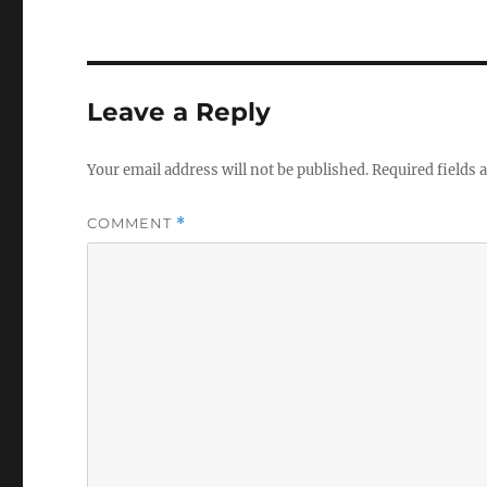
Leave a Reply
Your email address will not be published.
Required fields
COMMENT
*