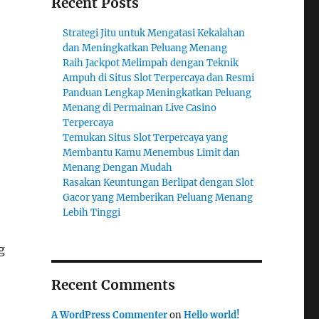
Recent Posts
Strategi Jitu untuk Mengatasi Kekalahan
dan Meningkatkan Peluang Menang
Raih Jackpot Melimpah dengan Teknik
Ampuh di Situs Slot Terpercaya dan Resmi
Panduan Lengkap Meningkatkan Peluang
Menang di Permainan Live Casino
Terpercaya
Temukan Situs Slot Terpercaya yang
Membantu Kamu Menembus Limit dan
Menang Dengan Mudah
Rasakan Keuntungan Berlipat dengan Slot
Gacor yang Memberikan Peluang Menang
Lebih Tinggi
g
Recent Comments
A WordPress Commenter
on
Hello world!