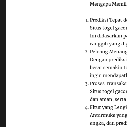
Mengapa Memilih
Prediksi Tepat d
Situs togel gaco
Ini didasarkan p
canggih yang di
Peluang Menang
Dengan prediks
besar semakin t
ingin mendapat
Proses Transaks
Situs togel ga
dan aman, serta
Fitur yang Len
Antarmuka yang s
angka, dan pred