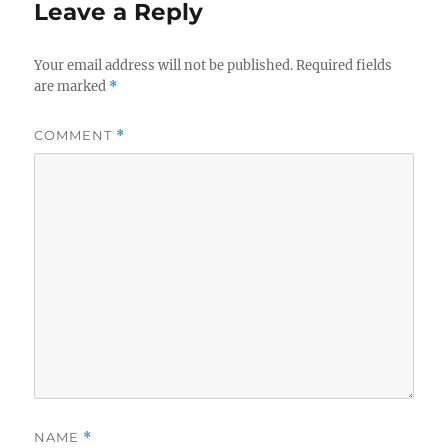
Leave a Reply
Your email address will not be published.
Required fields
are marked
*
COMMENT
*
NAME
*