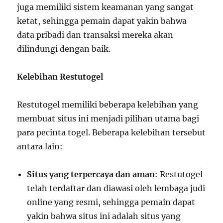
juga memiliki sistem keamanan yang sangat
ketat, sehingga pemain dapat yakin bahwa
data pribadi dan transaksi mereka akan
dilindungi dengan baik.
Kelebihan Restutogel
Restutogel memiliki beberapa kelebihan yang
membuat situs ini menjadi pilihan utama bagi
para pecinta togel. Beberapa kelebihan tersebut
antara lain:
Situs yang terpercaya dan aman
: Restutogel
telah terdaftar dan diawasi oleh lembaga judi
online yang resmi, sehingga pemain dapat
yakin bahwa situs ini adalah situs yang