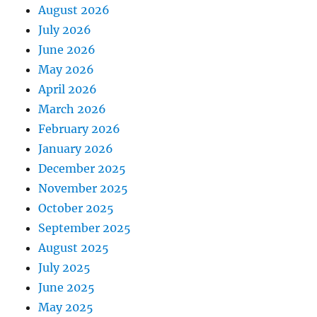
August 2026
July 2026
June 2026
May 2026
April 2026
March 2026
February 2026
January 2026
December 2025
November 2025
October 2025
September 2025
August 2025
July 2025
June 2025
May 2025