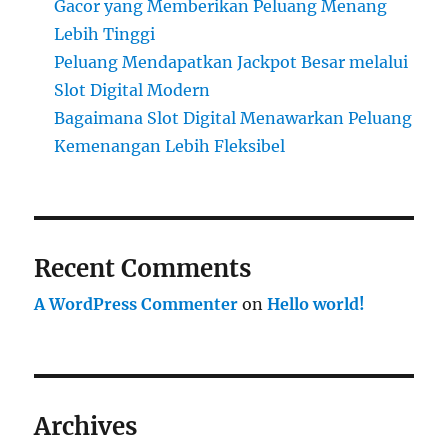
Gacor yang Memberikan Peluang Menang
Lebih Tinggi
Peluang Mendapatkan Jackpot Besar melalui
Slot Digital Modern
Bagaimana Slot Digital Menawarkan Peluang
Kemenangan Lebih Fleksibel
Recent Comments
A WordPress Commenter
on
Hello world!
Archives