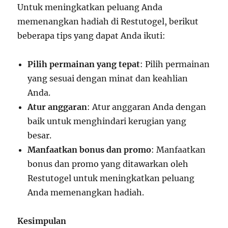
Untuk meningkatkan peluang Anda
memenangkan hadiah di Restutogel, berikut
beberapa tips yang dapat Anda ikuti:
Pilih permainan yang tepat
: Pilih permainan
yang sesuai dengan minat dan keahlian
Anda.
Atur anggaran
: Atur anggaran Anda dengan
baik untuk menghindari kerugian yang
besar.
Manfaatkan bonus dan promo
: Manfaatkan
bonus dan promo yang ditawarkan oleh
Restutogel untuk meningkatkan peluang
Anda memenangkan hadiah.
Kesimpulan