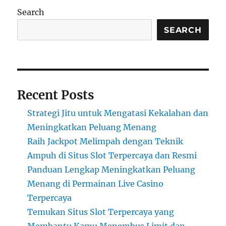
Search
SEARCH
Recent Posts
Strategi Jitu untuk Mengatasi Kekalahan dan
Meningkatkan Peluang Menang
Raih Jackpot Melimpah dengan Teknik
Ampuh di Situs Slot Terpercaya dan Resmi
Panduan Lengkap Meningkatkan Peluang
Menang di Permainan Live Casino
Terpercaya
Temukan Situs Slot Terpercaya yang