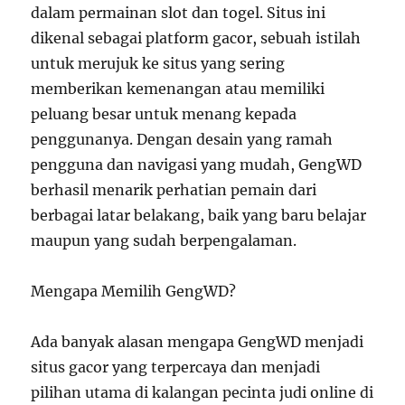
dalam permainan slot dan togel. Situs ini
dikenal sebagai platform gacor, sebuah istilah
untuk merujuk ke situs yang sering
memberikan kemenangan atau memiliki
peluang besar untuk menang kepada
penggunanya. Dengan desain yang ramah
pengguna dan navigasi yang mudah, GengWD
berhasil menarik perhatian pemain dari
berbagai latar belakang, baik yang baru belajar
maupun yang sudah berpengalaman.
Mengapa Memilih GengWD?
Ada banyak alasan mengapa GengWD menjadi
situs gacor yang terpercaya dan menjadi
pilihan utama di kalangan pecinta judi online di