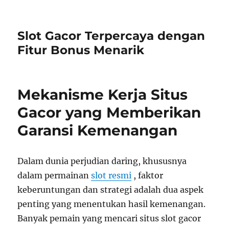
Slot Gacor Terpercaya dengan
Fitur Bonus Menarik
Mekanisme Kerja Situs
Gacor yang Memberikan
Garansi Kemenangan
Dalam dunia perjudian daring, khususnya
dalam permainan
slot resmi
, faktor
keberuntungan dan strategi adalah dua aspek
penting yang menentukan hasil kemenangan.
Banyak pemain yang mencari situs slot gacor