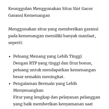
Keunggulan Menggunakan Situs Slot Gacor
Garansi Kemenangan
Menggunakan situs yang memberikan garansi
pada kemenangan memiliki banyak manfaat,
seperti:
Peluang Menang yang Lebih Tinggi
Dengan RTP yang tinggi dan fitur bonus,
peluang untuk mendapatkan kemenangan
besar semakin meningkat.
Pengalaman Bermain yang Lebih
Menyenangkan
Fitur yang lengkap dan pelayanan pelanggan
yang baik memberikan kenyamanan saat