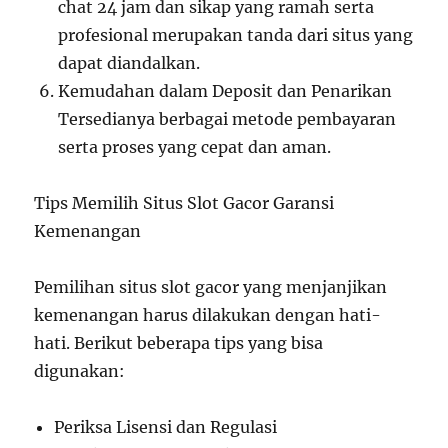
chat 24 jam dan sikap yang ramah serta
profesional merupakan tanda dari situs yang
dapat diandalkan.
Kemudahan dalam Deposit dan Penarikan
Tersedianya berbagai metode pembayaran
serta proses yang cepat dan aman.
Tips Memilih Situs Slot Gacor Garansi
Kemenangan
Pemilihan situs slot gacor yang menjanjikan
kemenangan harus dilakukan dengan hati-
hati. Berikut beberapa tips yang bisa
digunakan:
Periksa Lisensi dan Regulasi