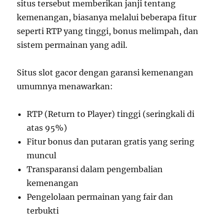
situs tersebut memberikan janji tentang
kemenangan, biasanya melalui beberapa fitur
seperti RTP yang tinggi, bonus melimpah, dan
sistem permainan yang adil.
Situs slot gacor dengan garansi kemenangan
umumnya menawarkan:
RTP (Return to Player) tinggi (seringkali di
atas 95%)
Fitur bonus dan putaran gratis yang sering
muncul
Transparansi dalam pengembalian
kemenangan
Pengelolaan permainan yang fair dan
terbukti