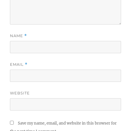
NAME
*
EMAIL
*
WEBSITE
Save my name, email, and website in this browser for