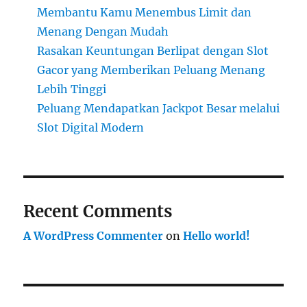
Membantu Kamu Menembus Limit dan
Menang Dengan Mudah
Rasakan Keuntungan Berlipat dengan Slot
Gacor yang Memberikan Peluang Menang
Lebih Tinggi
Peluang Mendapatkan Jackpot Besar melalui
Slot Digital Modern
Recent Comments
A WordPress Commenter
on
Hello world!