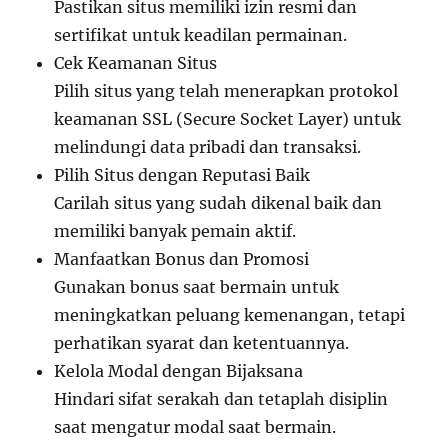
Pastikan situs memiliki izin resmi dan
sertifikat untuk keadilan permainan.
Cek Keamanan Situs
Pilih situs yang telah menerapkan protokol
keamanan SSL (Secure Socket Layer) untuk
melindungi data pribadi dan transaksi.
Pilih Situs dengan Reputasi Baik
Carilah situs yang sudah dikenal baik dan
memiliki banyak pemain aktif.
Manfaatkan Bonus dan Promosi
Gunakan bonus saat bermain untuk
meningkatkan peluang kemenangan, tetapi
perhatikan syarat dan ketentuannya.
Kelola Modal dengan Bijaksana
Hindari sifat serakah dan tetaplah disiplin
saat mengatur modal saat bermain.