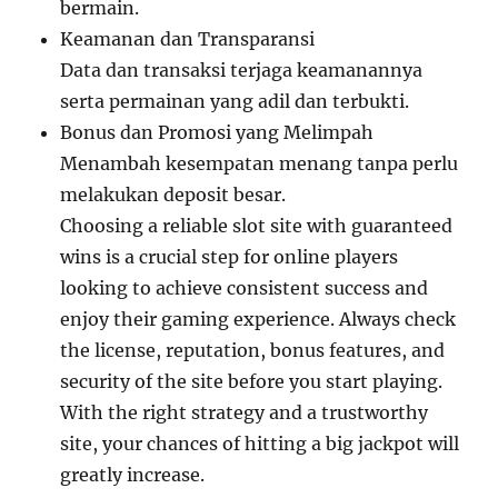
bermain.
Keamanan dan Transparansi
Data dan transaksi terjaga keamanannya
serta permainan yang adil dan terbukti.
Bonus dan Promosi yang Melimpah
Menambah kesempatan menang tanpa perlu
melakukan deposit besar.
Choosing a reliable slot site with guaranteed
wins is a crucial step for online players
looking to achieve consistent success and
enjoy their gaming experience. Always check
the license, reputation, bonus features, and
security of the site before you start playing.
With the right strategy and a trustworthy
site, your chances of hitting a big jackpot will
greatly increase.