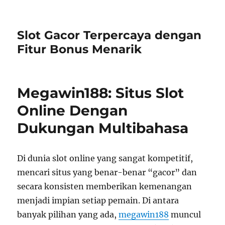
Slot Gacor Terpercaya dengan
Fitur Bonus Menarik
Megawin188: Situs Slot
Online Dengan
Dukungan Multibahasa
Di dunia slot online yang sangat kompetitif,
mencari situs yang benar-benar “gacor” dan
secara konsisten memberikan kemenangan
menjadi impian setiap pemain. Di antara
banyak pilihan yang ada,
megawin188
muncul