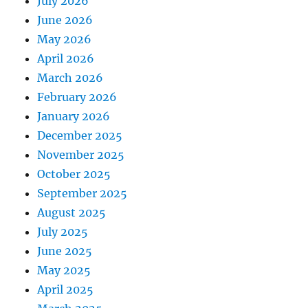
July 2026
June 2026
May 2026
April 2026
March 2026
February 2026
January 2026
December 2025
November 2025
October 2025
September 2025
August 2025
July 2025
June 2025
May 2025
April 2025