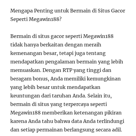
Mengapa Penting untuk Bermain di Situs Gacor
Seperti Megawin188?
Bermain di situs gacor seperti Megawin188
tidak hanya berkaitan dengan meraih
kemenangan besar, tetapi juga tentang
mendapatkan pengalaman bermain yang lebih
memuaskan. Dengan RTP yang tinggi dan
beragam bonus, Anda memiliki kemungkinan
yang lebih besar untuk mendapatkan
keuntungan dari taruhan Anda. Selain itu,
bermain di situs yang terpercaya seperti
Megawin188 memberikan ketenangan pikiran
karena Anda tahu bahwa data Anda terlindungi
dan setiap permainan berlangsung secara adil.