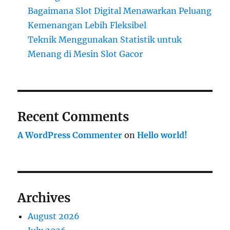
Bagaimana Slot Digital Menawarkan Peluang
Kemenangan Lebih Fleksibel
Teknik Menggunakan Statistik untuk
Menang di Mesin Slot Gacor
Recent Comments
A WordPress Commenter
on
Hello world!
Archives
August 2026