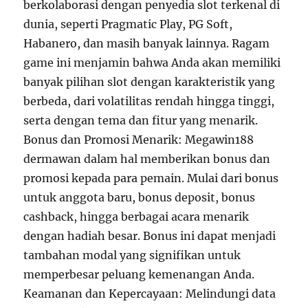
berkolaborasi dengan penyedia slot terkenal di
dunia, seperti Pragmatic Play, PG Soft,
Habanero, dan masih banyak lainnya. Ragam
game ini menjamin bahwa Anda akan memiliki
banyak pilihan slot dengan karakteristik yang
berbeda, dari volatilitas rendah hingga tinggi,
serta dengan tema dan fitur yang menarik.
Bonus dan Promosi Menarik: Megawin188
dermawan dalam hal memberikan bonus dan
promosi kepada para pemain. Mulai dari bonus
untuk anggota baru, bonus deposit, bonus
cashback, hingga berbagai acara menarik
dengan hadiah besar. Bonus ini dapat menjadi
tambahan modal yang signifikan untuk
memperbesar peluang kemenangan Anda.
Keamanan dan Kepercayaan: Melindungi data