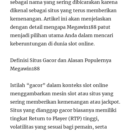
sebagai nama yang sering dibicarakan karena
dikenal sebagai situs yang terus memberikan
kemenangan. Artikel ini akan menjelaskan
dengan detail mengapa Megawin188 patut
menjadi pilihan utama Anda dalam mencari
keberuntungan di dunia slot online.
Definisi Situs Gacor dan Alasan Populernya
Megawin188
Istilah “gacor” dalam konteks slot online
menggambarkan mesin slot atau situs yang
sering memberikan kemenangan atau jackpot.
Situs yang dianggap gacor biasanya memiliki
tingkat Return to Player (RTP) tinggi,
volatilitas yang sesuai bagi pemain, serta