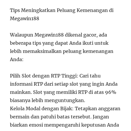
Tips Meningkatkan Peluang Kemenangan di
Megawin188
Walaupun Megawin188 dikenal gacor, ada
beberapa tips yang dapat Anda ikuti untuk
lebih memaksimalkan peluang kemenangan
Anda:
Pilih Slot dengan RTP Tinggi: Cari tahu
informasi RTP dari setiap slot yang ingin Anda
mainkan. Slot yang memiliki RTP di atas 96%
biasanya lebih menguntungkan.
Kelola Modal dengan Bijak: Tetapkan anggaran
bermain dan patuhi batas tersebut. Jangan
biarkan emosi mempengaruhi keputusan Anda