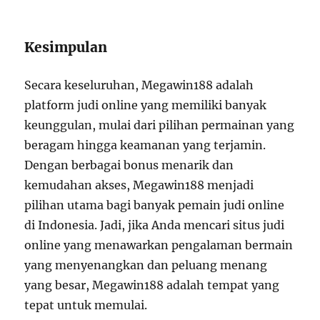
Kesimpulan
Secara keseluruhan, Megawin188 adalah
platform judi online yang memiliki banyak
keunggulan, mulai dari pilihan permainan yang
beragam hingga keamanan yang terjamin.
Dengan berbagai bonus menarik dan
kemudahan akses, Megawin188 menjadi
pilihan utama bagi banyak pemain judi online
di Indonesia. Jadi, jika Anda mencari situs judi
online yang menawarkan pengalaman bermain
yang menyenangkan dan peluang menang
yang besar, Megawin188 adalah tempat yang
tepat untuk memulai.