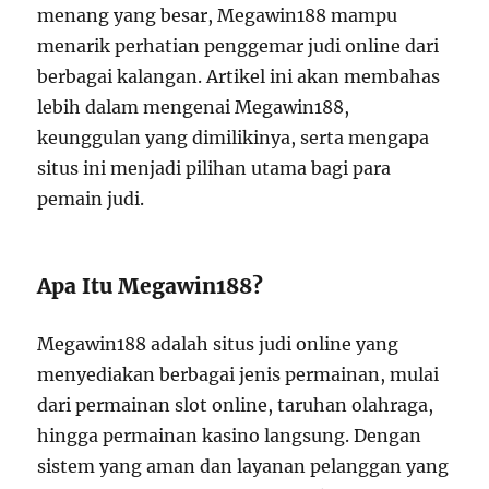
menang yang besar, Megawin188 mampu
menarik perhatian penggemar judi online dari
berbagai kalangan. Artikel ini akan membahas
lebih dalam mengenai Megawin188,
keunggulan yang dimilikinya, serta mengapa
situs ini menjadi pilihan utama bagi para
pemain judi.
Apa Itu Megawin188?
Megawin188 adalah situs judi online yang
menyediakan berbagai jenis permainan, mulai
dari permainan slot online, taruhan olahraga,
hingga permainan kasino langsung. Dengan
sistem yang aman dan layanan pelanggan yang