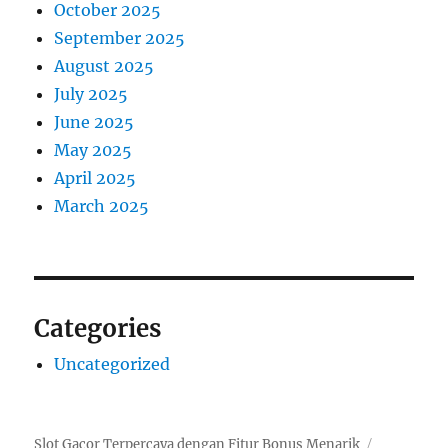
October 2025
September 2025
August 2025
July 2025
June 2025
May 2025
April 2025
March 2025
Categories
Uncategorized
Slot Gacor Terpercaya dengan Fitur Bonus Menarik