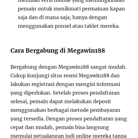
memiliki versi mobile yang memungkinkan
pemain untuk menikmati permainan kapan
saja dan di mana saja, hanya dengan
menggunakan ponsel atau tablet mereka.
Cara Bergabung di Megawin188
Bergabung dengan Megawin188 sangat mudah.
Cukup kunjungi situs resmi Megawin188 dan
lakukan registrasi dengan mengisi informasi
yang diperlukan. Setelah proses pendaftaran
selesai, pemain dapat melakukan deposit
menggunakan berbagai metode pembayaran
yang tersedia. Dengan proses pendaftaran yang
cepat dan mudah, pemain bisa langsung
memulai petualangan judi online mereka tanpa