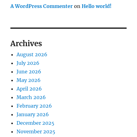
A WordPress Commenter
on
Hello world!
Archives
August 2026
July 2026
June 2026
May 2026
April 2026
March 2026
February 2026
January 2026
December 2025
November 2025