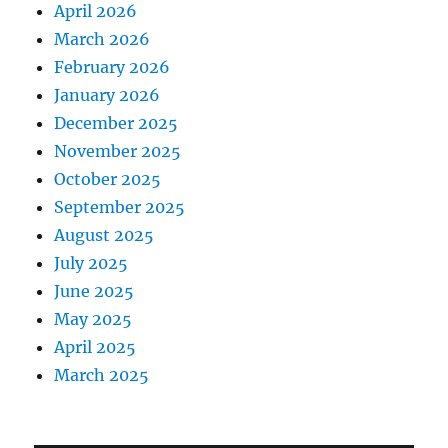
April 2026
March 2026
February 2026
January 2026
December 2025
November 2025
October 2025
September 2025
August 2025
July 2025
June 2025
May 2025
April 2025
March 2025