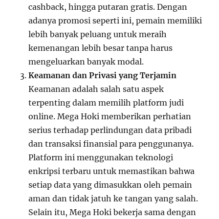
cashback, hingga putaran gratis. Dengan
adanya promosi seperti ini, pemain memiliki
lebih banyak peluang untuk meraih
kemenangan lebih besar tanpa harus
mengeluarkan banyak modal.
Keamanan dan Privasi yang Terjamin
Keamanan adalah salah satu aspek
terpenting dalam memilih platform judi
online. Mega Hoki memberikan perhatian
serius terhadap perlindungan data pribadi
dan transaksi finansial para penggunanya.
Platform ini menggunakan teknologi
enkripsi terbaru untuk memastikan bahwa
setiap data yang dimasukkan oleh pemain
aman dan tidak jatuh ke tangan yang salah.
Selain itu, Mega Hoki bekerja sama dengan