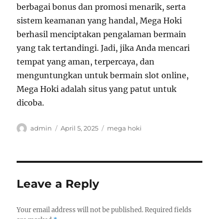
berbagai bonus dan promosi menarik, serta
sistem keamanan yang handal, Mega Hoki
berhasil menciptakan pengalaman bermain
yang tak tertandingi. Jadi, jika Anda mencari
tempat yang aman, terpercaya, dan
menguntungkan untuk bermain slot online,
Mega Hoki adalah situs yang patut untuk
dicoba.
Author
Posted
Tags
admin
April 5, 2025
mega hoki
on
Leave a Reply
Your email address will not be published.
Required fields