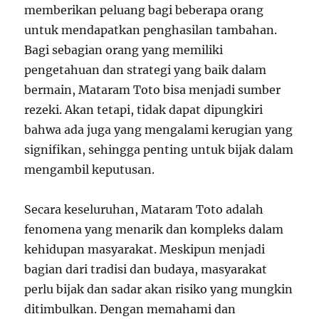
memberikan peluang bagi beberapa orang
untuk mendapatkan penghasilan tambahan.
Bagi sebagian orang yang memiliki
pengetahuan dan strategi yang baik dalam
bermain, Mataram Toto bisa menjadi sumber
rezeki. Akan tetapi, tidak dapat dipungkiri
bahwa ada juga yang mengalami kerugian yang
signifikan, sehingga penting untuk bijak dalam
mengambil keputusan.
Secara keseluruhan, Mataram Toto adalah
fenomena yang menarik dan kompleks dalam
kehidupan masyarakat. Meskipun menjadi
bagian dari tradisi dan budaya, masyarakat
perlu bijak dan sadar akan risiko yang mungkin
ditimbulkan. Dengan memahami dan