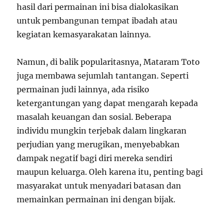
hasil dari permainan ini bisa dialokasikan
untuk pembangunan tempat ibadah atau
kegiatan kemasyarakatan lainnya.
Namun, di balik popularitasnya, Mataram Toto
juga membawa sejumlah tantangan. Seperti
permainan judi lainnya, ada risiko
ketergantungan yang dapat mengarah kepada
masalah keuangan dan sosial. Beberapa
individu mungkin terjebak dalam lingkaran
perjudian yang merugikan, menyebabkan
dampak negatif bagi diri mereka sendiri
maupun keluarga. Oleh karena itu, penting bagi
masyarakat untuk menyadari batasan dan
memainkan permainan ini dengan bijak.