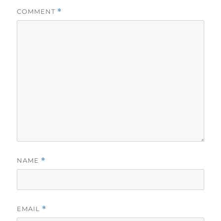
COMMENT
*
NAME
*
EMAIL
*