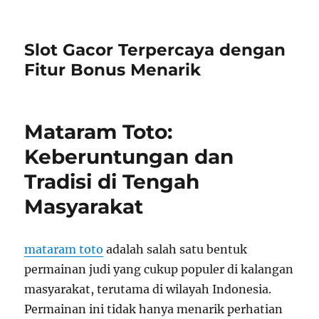
Slot Gacor Terpercaya dengan
Fitur Bonus Menarik
Mataram Toto:
Keberuntungan dan
Tradisi di Tengah
Masyarakat
mataram toto
adalah salah satu bentuk
permainan judi yang cukup populer di kalangan
masyarakat, terutama di wilayah Indonesia.
Permainan ini tidak hanya menarik perhatian