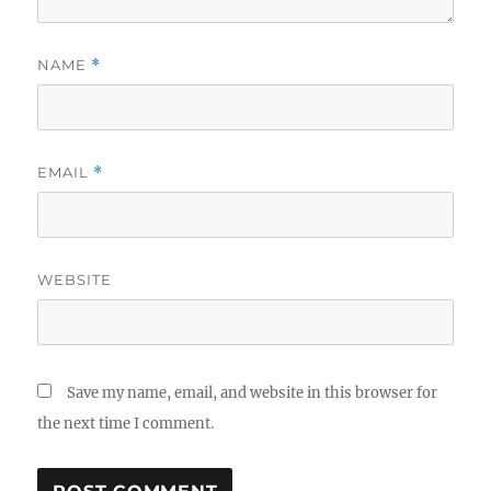
NAME
*
EMAIL
*
WEBSITE
Save my name, email, and website in this browser for
the next time I comment.