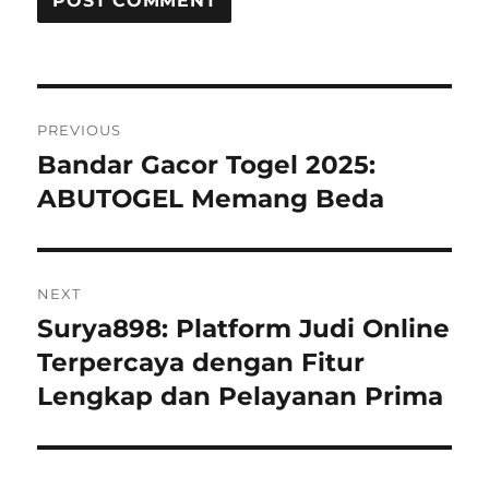
Post
PREVIOUS
navigation
Bandar Gacor Togel 2025:
Previous
post:
ABUTOGEL Memang Beda
NEXT
Surya898: Platform Judi Online
Next
post:
Terpercaya dengan Fitur
Lengkap dan Pelayanan Prima