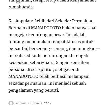
sungguhan, tetapi tetap dalam kenyamanan
rumah Anda.
Kesimpulan: Lebih dari Sekadar Permainan
Bermain di MANADOTOTO bukan hanya soal
mengejar keuntungan besar. Ini adalah
tentang menemukan tempat khusus untuk
bersantai, bersenang-senang, dan mungkin—
meraih sedikit keberuntungan di tengah
kesibukan sehari-hari. Dengan sentuhan
personal di setiap fitur, slot gacor di
MANADOTOTO telah berhasil melampaui
sekadar permainan. Ini menjadi sebuah
pengalaman yang berarti.
Author
Posted
admin
June 8, 2025
on