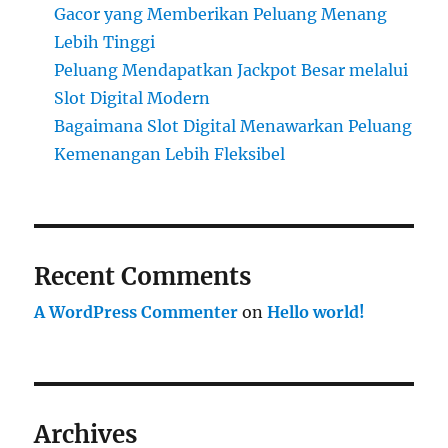
Gacor yang Memberikan Peluang Menang
Lebih Tinggi
Peluang Mendapatkan Jackpot Besar melalui
Slot Digital Modern
Bagaimana Slot Digital Menawarkan Peluang
Kemenangan Lebih Fleksibel
Recent Comments
A WordPress Commenter
on
Hello world!
Archives