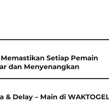
g Memastikan Setiap Pemain
ar dan Menyenangkan
ma & Delay – Main di WAKTOGE