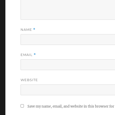
NAME
*
EMAIL
*
WEBSITE
Save my name, email, and website in this browser for