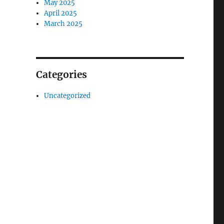
May 2025
April 2025
March 2025
Categories
Uncategorized