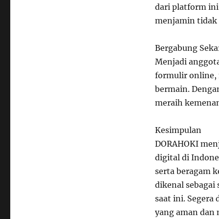
dari platform i
menjamin tidak 
Bergabung Seka
Menjadi anggot
formulir online
bermain. Dengan
meraih kemenang
Kesimpulan
DORAHOKI menjad
digital di Indon
serta beragam k
dikenal sebagai 
saat ini. Segera
yang aman dan