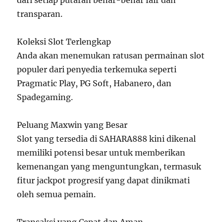
dari setiap putaran benar-benar fair dan
transparan.
Koleksi Slot Terlengkap
Anda akan menemukan ratusan permainan slot
populer dari penyedia terkemuka seperti
Pragmatic Play, PG Soft, Habanero, dan
Spadegaming.
Peluang Maxwin yang Besar
Slot yang tersedia di SAHARA888 kini dikenal
memiliki potensi besar untuk memberikan
kemenangan yang menguntungkan, termasuk
fitur jackpot progresif yang dapat dinikmati
oleh semua pemain.