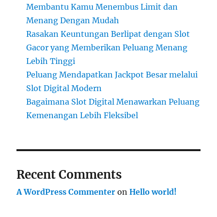
Membantu Kamu Menembus Limit dan
Menang Dengan Mudah
Rasakan Keuntungan Berlipat dengan Slot
Gacor yang Memberikan Peluang Menang
Lebih Tinggi
Peluang Mendapatkan Jackpot Besar melalui
Slot Digital Modern
Bagaimana Slot Digital Menawarkan Peluang
Kemenangan Lebih Fleksibel
Recent Comments
A WordPress Commenter
on
Hello world!