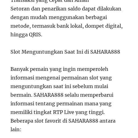
Transaksi yang Cepat dan Aman
Setoran dan penarikan saldo dapat dilakukan
dengan mudah menggunakan berbagai
metode, termasuk bank lokal, dompet digital,
hingga QRIS.
Slot Menguntungkan Saat Ini di SAHARA888
Banyak pemain yang ingin memperoleh
informasi mengenai permainan slot yang
menguntungkan saat ini sebelum mulai
bermain. SAHARA888 selalu memperbarui
informasi tentang permainan mana yang
memiliki tingkat RTP Live yang tinggi.
Beberapa slot favorit di SAHARA888 antara
lain: