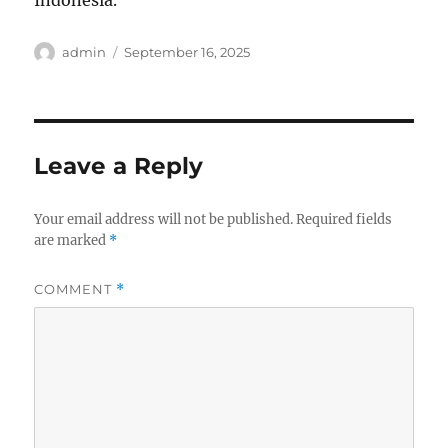
Indonesia.
Author
Posted
admin
September 16, 2025
on
Leave a Reply
Your email address will not be published.
Required fields
are marked
*
COMMENT
*