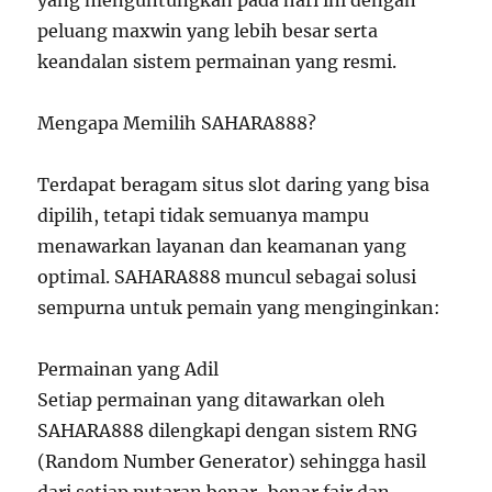
yang menguntungkan pada hari ini dengan
peluang maxwin yang lebih besar serta
keandalan sistem permainan yang resmi.
Mengapa Memilih SAHARA888?
Terdapat beragam situs slot daring yang bisa
dipilih, tetapi tidak semuanya mampu
menawarkan layanan dan keamanan yang
optimal. SAHARA888 muncul sebagai solusi
sempurna untuk pemain yang menginginkan:
Permainan yang Adil
Setiap permainan yang ditawarkan oleh
SAHARA888 dilengkapi dengan sistem RNG
(Random Number Generator) sehingga hasil