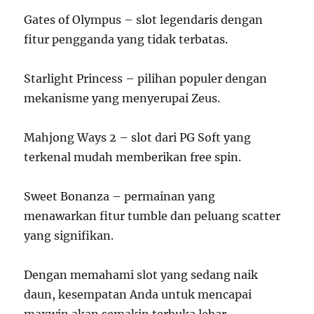
Gates of Olympus – slot legendaris dengan
fitur pengganda yang tidak terbatas.
Starlight Princess – pilihan populer dengan
mekanisme yang menyerupai Zeus.
Mahjong Ways 2 – slot dari PG Soft yang
terkenal mudah memberikan free spin.
Sweet Bonanza – permainan yang
menawarkan fitur tumble dan peluang scatter
yang signifikan.
Dengan memahami slot yang sedang naik
daun, kesempatan Anda untuk mencapai