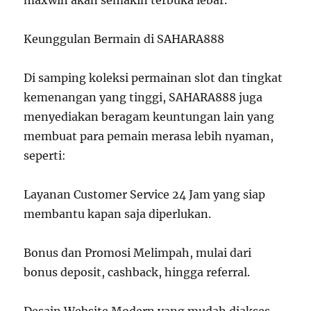
maxwin akan semakin terbuka lebar.
Keunggulan Bermain di SAHARA888
Di samping koleksi permainan slot dan tingkat
kemenangan yang tinggi, SAHARA888 juga
menyediakan beragam keuntungan lain yang
membuat para pemain merasa lebih nyaman,
seperti:
Layanan Customer Service 24 Jam yang siap
membantu kapan saja diperlukan.
Bonus dan Promosi Melimpah, mulai dari
bonus deposit, cashback, hingga referral.