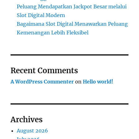
Peluang Mendapatkan Jackpot Besar melalui
Slot Digital Modern
Bagaimana Slot Digital Menawarkan Peluang
Kemenangan Lebih Fleksibel
Recent Comments
A WordPress Commenter
on
Hello world!
Archives
August 2026