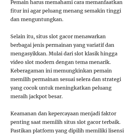
Pemain harus memahami cara memanfaatkan
fitur ini agar peluang menang semakin tinggi
dan menguntungkan.
Selain itu, situs slot gacor menawarkan
berbagai jenis permainan yang variatif dan
mengasyikkan. Mulai dari slot klasik hingga
video slot modern dengan tema menarik.
Keberagaman ini memungkinkan pemain
memilih permainan sesuai selera dan strategi
yang cocok untuk meningkatkan peluang
meraih jackpot besar.
Keamanan dan kepercayaan menjadi faktor
penting saat memilih situs slot gacor terbaik.
Pastikan platform yang dipilih memiliki lisensi