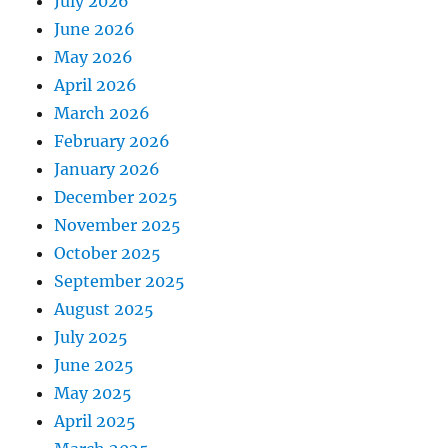
July 2026
June 2026
May 2026
April 2026
March 2026
February 2026
January 2026
December 2025
November 2025
October 2025
September 2025
August 2025
July 2025
June 2025
May 2025
April 2025