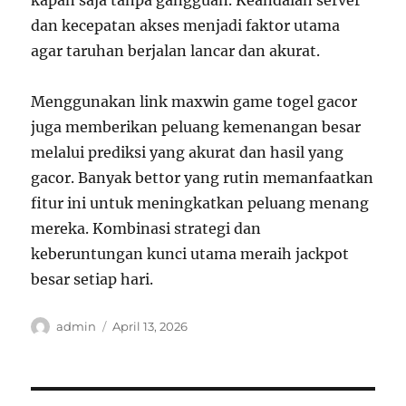
kapan saja tanpa gangguan. Keandalan server
dan kecepatan akses menjadi faktor utama
agar taruhan berjalan lancar dan akurat.
Menggunakan link maxwin game togel gacor
juga memberikan peluang kemenangan besar
melalui prediksi yang akurat dan hasil yang
gacor. Banyak bettor yang rutin memanfaatkan
fitur ini untuk meningkatkan peluang menang
mereka. Kombinasi strategi dan
keberuntungan kunci utama meraih jackpot
besar setiap hari.
Author
Posted
admin
April 13, 2026
on