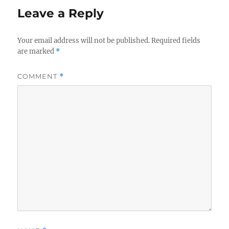
Leave a Reply
Your email address will not be published.
Required fields
are marked
*
COMMENT
*