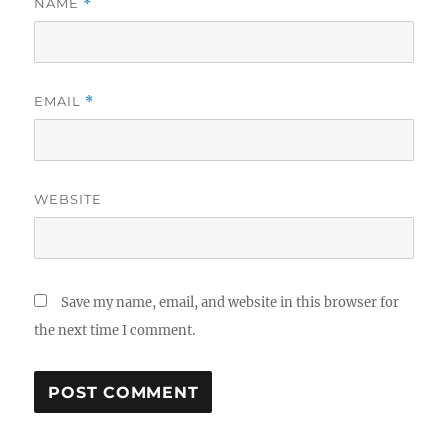
NAME
*
EMAIL
*
WEBSITE
Save my name, email, and website in this browser for
the next time I comment.