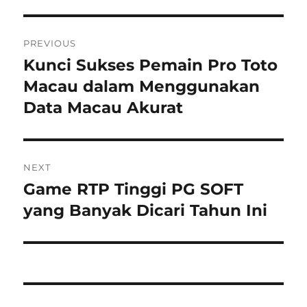
Post
PREVIOUS
navigation
Kunci Sukses Pemain Pro Toto
Previous
post:
Macau dalam Menggunakan
Data Macau Akurat
NEXT
Game RTP Tinggi PG SOFT
Next
post:
yang Banyak Dicari Tahun Ini