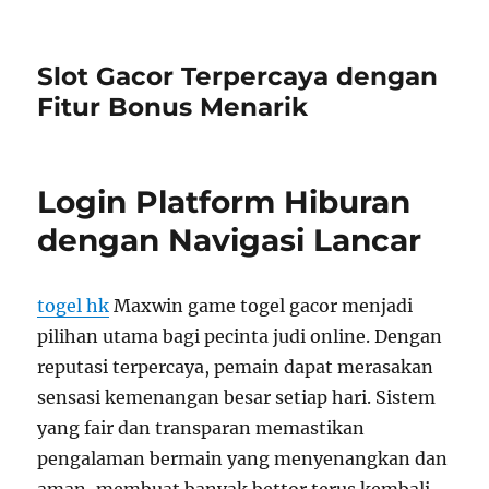
Slot Gacor Terpercaya dengan
Fitur Bonus Menarik
Login Platform Hiburan
dengan Navigasi Lancar
togel hk
Maxwin game togel gacor menjadi
pilihan utama bagi pecinta judi online. Dengan
reputasi terpercaya, pemain dapat merasakan
sensasi kemenangan besar setiap hari. Sistem
yang fair dan transparan memastikan
pengalaman bermain yang menyenangkan dan