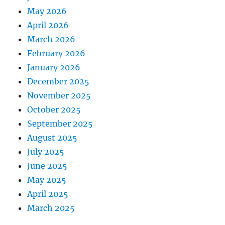
May 2026
April 2026
March 2026
February 2026
January 2026
December 2025
November 2025
October 2025
September 2025
August 2025
July 2025
June 2025
May 2025
April 2025
March 2025