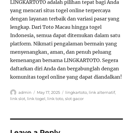
LINGKARTOTO adalah pilihan tepat bagi Anda
yang mencari situs togel online terpercaya
dengan layanan terbaik dan variasi pasar yang
lengkap. Dari Toto Macau hingga togel
Indonesia, semua dapat ditemukan dalam satu
platform. Nikmati pengalaman bermain yang
menyenangkan, aman, dan penuh peluang
kemenangan bersama LINGKARTOTO. Segera
daftarkan diri Anda dan bergabunglah dengan
komunitas togel online yang dapat diandalkan!
Author
Posted
Tags
admin
May 17, 2025
lingkartoto
,
link alternatif
,
on
link slot
,
link togel
,
link toto
,
slot gacor
Leave a Reply