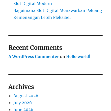
Slot Digital Modern
Bagaimana Slot Digital Menawarkan Peluang
Kemenangan Lebih Fleksibel
Recent Comments
A WordPress Commenter
on
Hello world!
Archives
August 2026
July 2026
June 2026