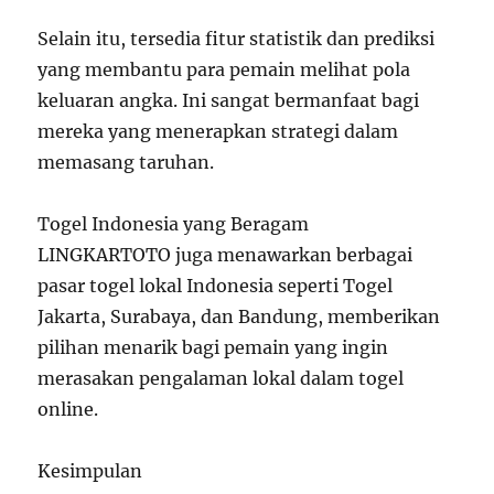
Selain itu, tersedia fitur statistik dan prediksi
yang membantu para pemain melihat pola
keluaran angka. Ini sangat bermanfaat bagi
mereka yang menerapkan strategi dalam
memasang taruhan.
Togel Indonesia yang Beragam
LINGKARTOTO juga menawarkan berbagai
pasar togel lokal Indonesia seperti Togel
Jakarta, Surabaya, dan Bandung, memberikan
pilihan menarik bagi pemain yang ingin
merasakan pengalaman lokal dalam togel
online.
Kesimpulan