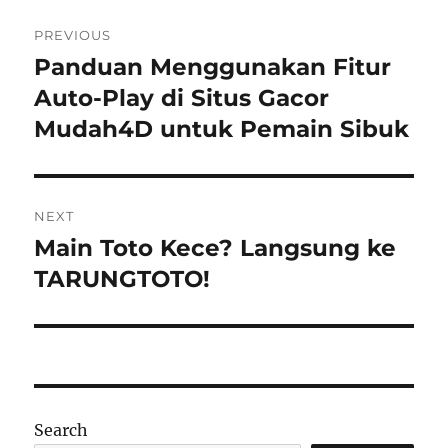
Post
PREVIOUS
navigation
Panduan Menggunakan Fitur
Previous
post:
Auto-Play di Situs Gacor
Mudah4D untuk Pemain Sibuk
NEXT
Main Toto Kece? Langsung ke
Next
post:
TARUNGTOTO!
Search