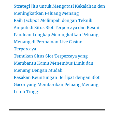
Strategi Jitu untuk Mengatasi Kekalahan dan
Meningkatkan Peluang Menang
Raih Jackpot Melimpah dengan Teknik
Ampuh di Situs Slot Terpercaya dan Resmi
Panduan Lengkap Meningkatkan Peluang
Menang di Permainan Live Casino
Terpercaya
Temukan Situs Slot Terpercaya yang
Membantu Kamu Menembus Limit dan
Menang Dengan Mudah
Rasakan Keuntungan Berlipat dengan Slot
Gacor yang Memberikan Peluang Menang
Lebih Tinggi