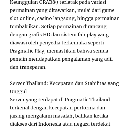
Keunggulan GRAB89 terletak pada variasi
permainan yang ditawarkan, mulai dari game
slot online, casino langsung, hingga permainan
tembak ikan. Setiap permainan dirancang
dengan grafis HD dan sistem fair play yang
diawasi oleh penyedia terkemuka seperti
Pragmatic Play, memastikan bahwa semua
pemain mendapatkan pengalaman yang adil
dan transparan.
Server Thailand: Kecepatan dan Stabilitas yang
Unggul
Server yang terdapat di Pragmatic Thailand
terkenal dengan kecepatan performa dan
jarang mengalami masalah, bahkan ketika
diakses dari Indonesia atau negara terdekat