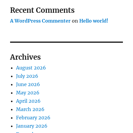
Recent Comments
A WordPress Commenter
on
Hello world!
Archives
August 2026
July 2026
June 2026
May 2026
April 2026
March 2026
February 2026
January 2026