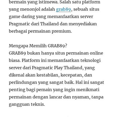
bermain yang istimewa. Salah satu platform
yang menonjol adalah
grab89
, sebuah situs
game daring yang memanfaatkan server
Pragmatic dari Thailand dan menyediakan
berbagai permainan premium.
Mengapa Memilih GRAB89?
GRAB89 bukan hanya situs permainan online
biasa. Platform ini memanfaatkan teknologi
server dari Pragmatic Play Thailand, yang
dikenal akan kestabilan, kecepatan, dan
perlindungan yang sangat baik. Hal ini sangat
penting bagi pemain yang ingin menikmati
permainan dengan lancar dan nyaman, tanpa
gangguan teknis.