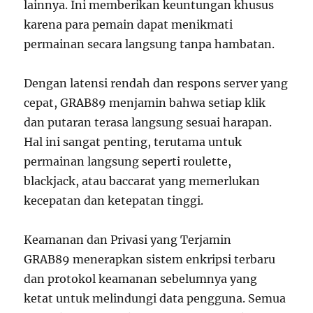
lainnya. Ini memberikan keuntungan khusus
karena para pemain dapat menikmati
permainan secara langsung tanpa hambatan.
Dengan latensi rendah dan respons server yang
cepat, GRAB89 menjamin bahwa setiap klik
dan putaran terasa langsung sesuai harapan.
Hal ini sangat penting, terutama untuk
permainan langsung seperti roulette,
blackjack, atau baccarat yang memerlukan
kecepatan dan ketepatan tinggi.
Keamanan dan Privasi yang Terjamin
GRAB89 menerapkan sistem enkripsi terbaru
dan protokol keamanan sebelumnya yang
ketat untuk melindungi data pengguna. Semua