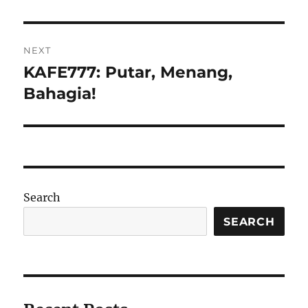
NEXT
KAFE777: Putar, Menang,
Next
post:
Bahagia!
Search
SEARCH