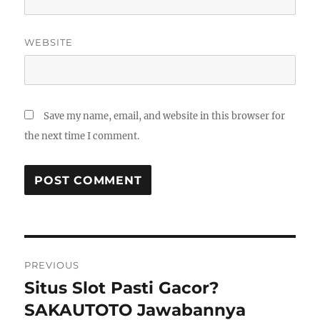
WEBSITE
Save my name, email, and website in this browser for
the next time I comment.
Post
PREVIOUS
navigation
Situs Slot Pasti Gacor?
Previous
post:
SAKAUTOTO Jawabannya