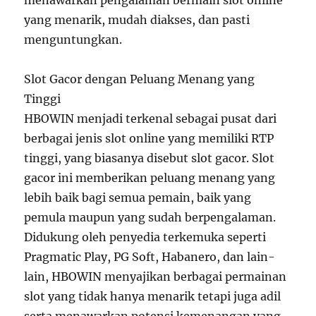
menawarkan pengalaman bermain slot online
yang menarik, mudah diakses, dan pasti
menguntungkan.
Slot Gacor dengan Peluang Menang yang
Tinggi
HBOWIN menjadi terkenal sebagai pusat dari
berbagai jenis slot online yang memiliki RTP
tinggi, yang biasanya disebut slot gacor. Slot
gacor ini memberikan peluang menang yang
lebih baik bagi semua pemain, baik yang
pemula maupun yang sudah berpengalaman.
Didukung oleh penyedia terkemuka seperti
Pragmatic Play, PG Soft, Habanero, dan lain-
lain, HBOWIN menyajikan berbagai permainan
slot yang tidak hanya menarik tetapi juga adil