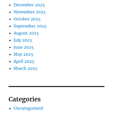
December 2025
November 2025
October 2025
September 2025
August 2025
July 2025
June 2025
May 2025
April 2025
March 2025
Categories
Uncategorized