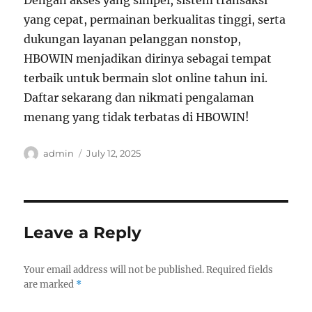
Dengan akses yang simpel, sistem transaksi
yang cepat, permainan berkualitas tinggi, serta
dukungan layanan pelanggan nonstop,
HBOWIN menjadikan dirinya sebagai tempat
terbaik untuk bermain slot online tahun ini.
Daftar sekarang dan nikmati pengalaman
menang yang tidak terbatas di HBOWIN!
Author
Posted
admin
July 12, 2025
on
Leave a Reply
Your email address will not be published.
Required fields
are marked
*