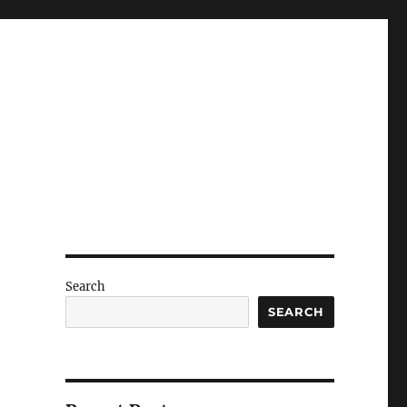
Search
SEARCH