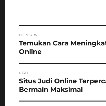
Post
PREVIOUS
navigation
Temukan Cara Meningkat
Previous
post:
Online
NEXT
Situs Judi Online Terpe
Next
post:
Bermain Maksimal