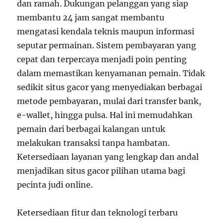
dan ramah. Dukungan pelanggan yang siap
membantu 24 jam sangat membantu
mengatasi kendala teknis maupun informasi
seputar permainan. Sistem pembayaran yang
cepat dan terpercaya menjadi poin penting
dalam memastikan kenyamanan pemain. Tidak
sedikit situs gacor yang menyediakan berbagai
metode pembayaran, mulai dari transfer bank,
e-wallet, hingga pulsa. Hal ini memudahkan
pemain dari berbagai kalangan untuk
melakukan transaksi tanpa hambatan.
Ketersediaan layanan yang lengkap dan andal
menjadikan situs gacor pilihan utama bagi
pecinta judi online.
Ketersediaan fitur dan teknologi terbaru