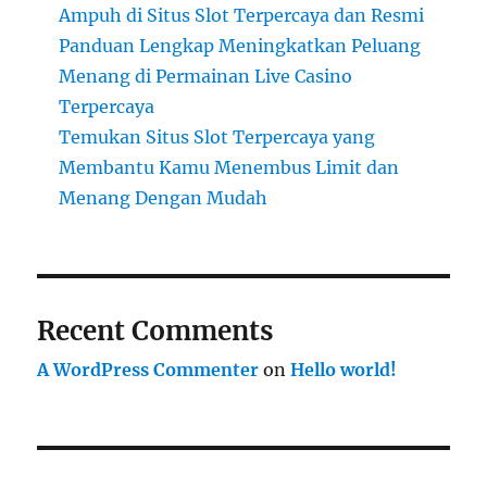
Ampuh di Situs Slot Terpercaya dan Resmi
Panduan Lengkap Meningkatkan Peluang
Menang di Permainan Live Casino
Terpercaya
Temukan Situs Slot Terpercaya yang
Membantu Kamu Menembus Limit dan
Menang Dengan Mudah
Recent Comments
A WordPress Commenter
on
Hello world!