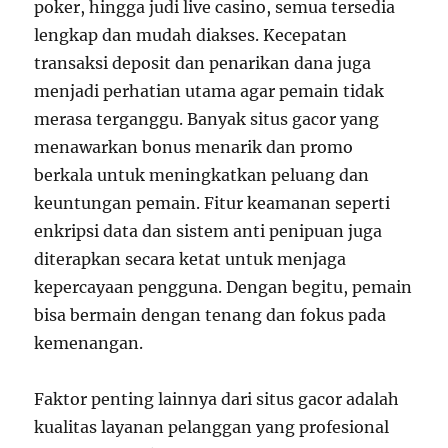
poker, hingga judi live casino, semua tersedia
lengkap dan mudah diakses. Kecepatan
transaksi deposit dan penarikan dana juga
menjadi perhatian utama agar pemain tidak
merasa terganggu. Banyak situs gacor yang
menawarkan bonus menarik dan promo
berkala untuk meningkatkan peluang dan
keuntungan pemain. Fitur keamanan seperti
enkripsi data dan sistem anti penipuan juga
diterapkan secara ketat untuk menjaga
kepercayaan pengguna. Dengan begitu, pemain
bisa bermain dengan tenang dan fokus pada
kemenangan.
Faktor penting lainnya dari situs gacor adalah
kualitas layanan pelanggan yang profesional