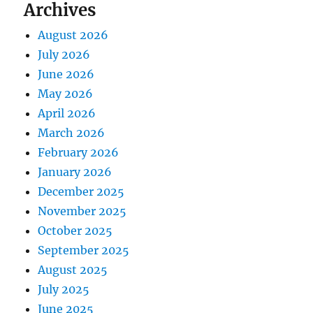
Archives
August 2026
July 2026
June 2026
May 2026
April 2026
March 2026
February 2026
January 2026
December 2025
November 2025
October 2025
September 2025
August 2025
July 2025
June 2025