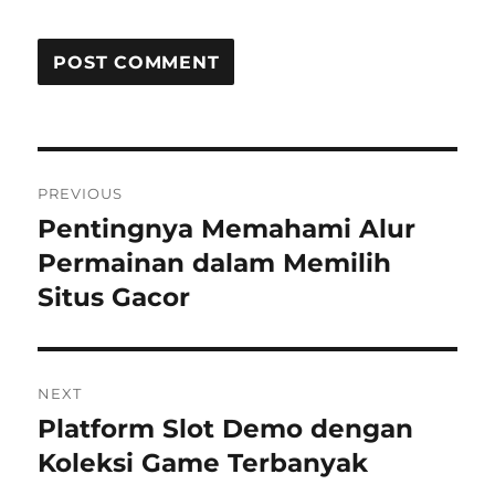
Post
PREVIOUS
navigation
Pentingnya Memahami Alur
Previous
post:
Permainan dalam Memilih
Situs Gacor
NEXT
Platform Slot Demo dengan
Next
post:
Koleksi Game Terbanyak