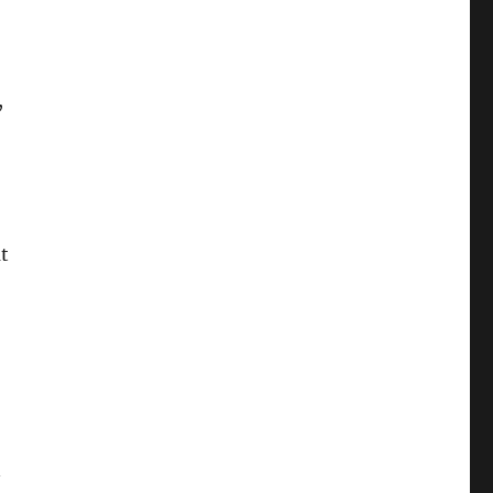
,
t
n