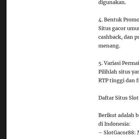
digunakan.
4. Bentuk Promo
Situs gacor um
cashback, dan p
menang.
5. Variasi Perma
Pilihlah situs y
RTP tinggi dan f
Daftar Situs Slo
Berikut adalah b
di Indonesia:
– SlotGacor88: 