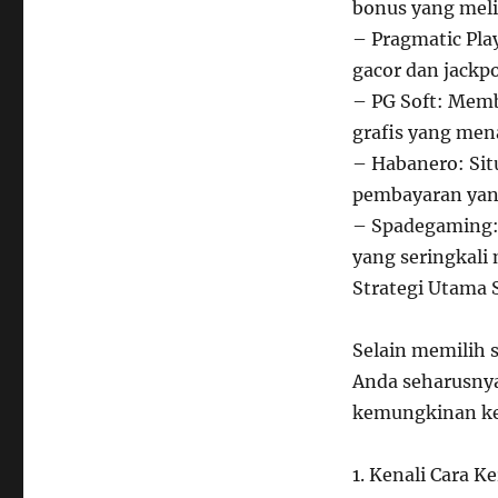
bonus yang mel
– Pragmatic Pla
gacor dan jackpo
– PG Soft: Mem
grafis yang mena
– Habanero: Sit
pembayaran yan
– Spadegaming: 
yang seringkal
Strategi Utama 
Selain memilih s
Anda seharusny
kemungkinan k
1. Kenali Cara K