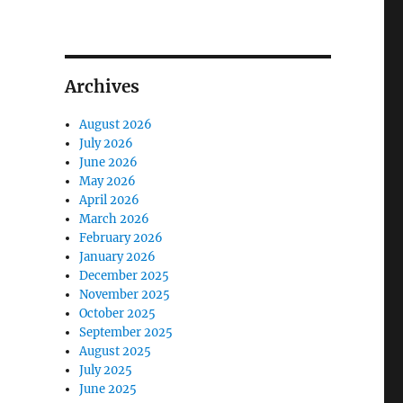
Archives
August 2026
July 2026
June 2026
May 2026
April 2026
March 2026
February 2026
January 2026
December 2025
November 2025
October 2025
September 2025
August 2025
July 2025
June 2025