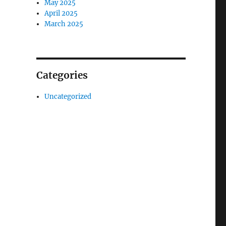
May 2025
April 2025
March 2025
Categories
Uncategorized