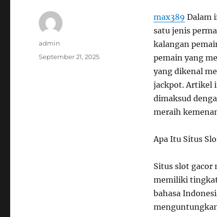
max389
Dalam i
satu jenis perma
Author
admin
kalangan pemain
Posted
September 21, 2025
pemain yang men
on
yang dikenal m
jackpot. Artikel
dimaksud dengan 
meraih kemenan
Apa Itu Situs Sl
Situs slot gacor
memiliki tingkat
bahasa Indonesi
menguntungkan”