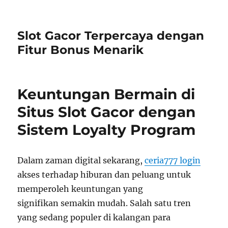
Slot Gacor Terpercaya dengan
Fitur Bonus Menarik
Keuntungan Bermain di
Situs Slot Gacor dengan
Sistem Loyalty Program
Dalam zaman digital sekarang,
ceria777 login
akses terhadap hiburan dan peluang untuk
memperoleh keuntungan yang
signifikan semakin mudah. Salah satu tren
yang sedang populer di kalangan para