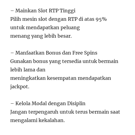
– Mainkan Slot RTP Tinggi
Pilih mesin slot dengan RTP di atas 95%
untuk mendapatkan peluang
menang yang lebih besar.
– Manfaatkan Bonus dan Free Spins
Gunakan bonus yang tersedia untuk bermain
lebih lama dan
meningkatkan kesempatan mendapatkan
jackpot.
– Kelola Modal dengan Disiplin
Jangan terpengaruh untuk terus bermain saat
mengalami kekalahan.