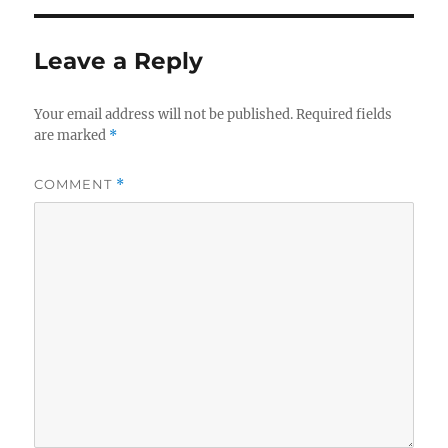
Leave a Reply
Your email address will not be published.
Required fields
are marked
*
COMMENT
*