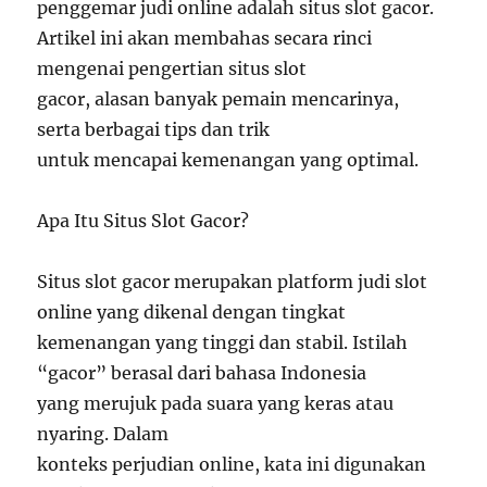
penggemar judi online adalah situs slot gacor.
Artikel ini akan membahas secara rinci
mengenai pengertian situs slot
gacor, alasan banyak pemain mencarinya,
serta berbagai tips dan trik
untuk mencapai kemenangan yang optimal.
Apa Itu Situs Slot Gacor?
Situs slot gacor merupakan platform judi slot
online yang dikenal dengan tingkat
kemenangan yang tinggi dan stabil. Istilah
“gacor” berasal dari bahasa Indonesia
yang merujuk pada suara yang keras atau
nyaring. Dalam
konteks perjudian online, kata ini digunakan