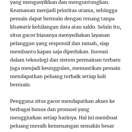
yang mengasyikkan dan menguntungkan.
Keamanan menjadi prioritas utama, sehingga
pemain dapat bermain dengan tenang tanpa
khawatir kehilangan data atau saldo. Selain itu,
situs gacor biasanya menyediakan layanan
pelanggan yang responsif dan ramah, siap
membantu kapan saja diperlukan. Inovasi
dalam teknologi dan sistem permainan terbaru
juga menjadi keunggulan, memastikan pemain
mendapatkan peluang terbaik setiap kali
bermain.
Pengguna situs gacor mendapatkan akses ke
berbagai bonus dan promosi yang
menggiurkan setiap harinya. Hal ini membuat
peluang meraih kemenangan semakin besar