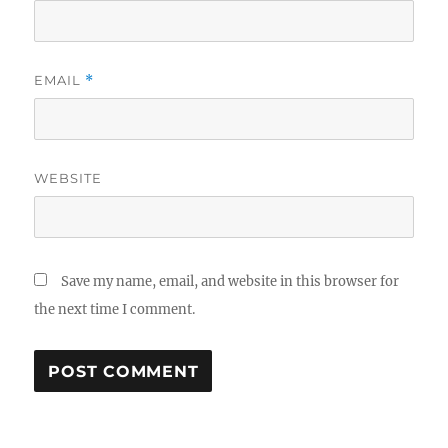
EMAIL
*
WEBSITE
Save my name, email, and website in this browser for
the next time I comment.