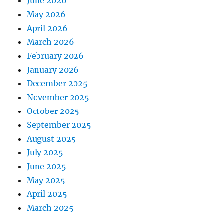
June 2026
May 2026
April 2026
March 2026
February 2026
January 2026
December 2025
November 2025
October 2025
September 2025
August 2025
July 2025
June 2025
May 2025
April 2025
March 2025