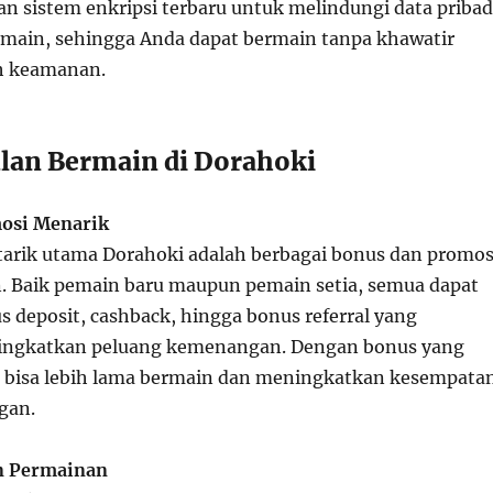
an sistem enkripsi terbaru untuk melindungi data pribad
emain, sehingga Anda dapat bermain tanpa khawatir
h keamanan.
lan Bermain di Dorahoki
osi Menarik
 tarik utama Dorahoki adalah berbagai bonus dan promos
. Baik pemain baru maupun pemain setia, semua dapat
 deposit, cashback, hingga bonus referral yang
ngkatkan peluang kemenangan. Dengan bonus yang
 bisa lebih lama bermain dan meningkatkan kesempata
gan.
n Permainan