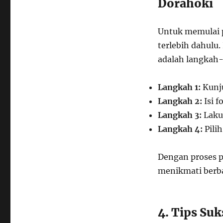
Dorahoki
Untuk memulai p
terlebih dahulu
adalah langkah-
Langkah 1:
Kunju
Langkah 2:
Isi f
Langkah 3:
Laku
Langkah 4:
Pili
Dengan proses p
menikmati berba
4. Tips Su