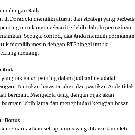
an dengan Baik
n di Dorahoki memiliki aturan dan strategi yang berbeda
, penting untuk mempelajari terlebih dahulu permainan
mainkan. Sebagai contoh, jika Anda memilih permainan
untuk memilih mesin dengan RTP tinggi untuk
eluang menang.
n Anda
 yang tak kalah penting dalam judi online adalah
gan. Tentukan batas taruhan dan pastikan Anda tidak
aat bermain. Mengelola uang dengan bijak akan
ermain lebih lama dan menghindari kerugian besar.
ur Bonus
uk memanfaatkan setiap bonus yang ditawarkan oleh