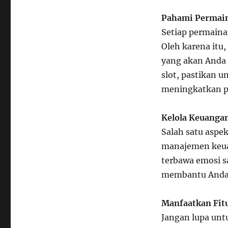
Pahami Permain
Setiap permaina
Oleh karena itu
yang akan Anda 
slot, pastikan 
meningkatkan p
Kelola Keuanga
Salah satu aspek
manajemen keuan
terbawa emosi s
membantu Anda b
Manfaatkan Fit
Jangan lupa unt