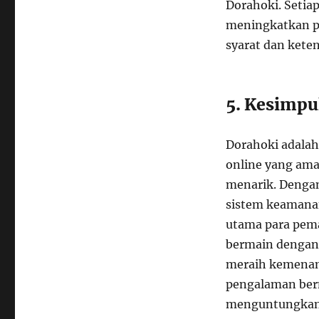
Dorahoki. Setia
meningkatkan p
syarat dan kete
5. Kesimpu
Dorahoki adalah 
online yang am
menarik. Dengan
sistem keamanan
utama para pemai
bermain dengan 
meraih kemenang
pengalaman ber
menguntungkan