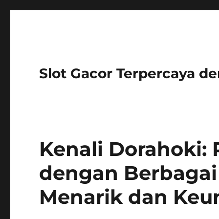
Slot Gacor Terpercaya d
Kenali Dorahoki:
dengan Berbagai
Menarik dan Keu