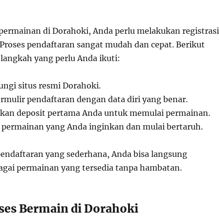
ermainan di Dorahoki, Anda perlu melakukan registrasi
. Proses pendaftaran sangat mudah dan cepat. Berikut
langkah yang perlu Anda ikuti:
ngi situs resmi Dorahoki.
ormulir pendaftaran dengan data diri yang benar.
kan deposit pertama Anda untuk memulai permainan.
h permainan yang Anda inginkan dan mulai bertaruh.
endaftaran yang sederhana, Anda bisa langsung
gai permainan yang tersedia tanpa hambatan.
kses Bermain di Dorahoki