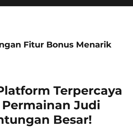
engan Fitur Bonus Menarik
 Platform Terpercaya
 Permainan Judi
ntungan Besar!