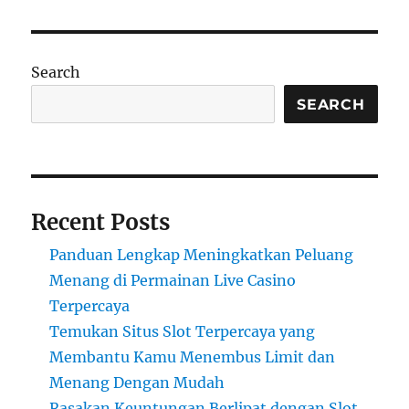
Search
SEARCH
Recent Posts
Panduan Lengkap Meningkatkan Peluang
Menang di Permainan Live Casino
Terpercaya
Temukan Situs Slot Terpercaya yang
Membantu Kamu Menembus Limit dan
Menang Dengan Mudah
Rasakan Keuntungan Berlipat dengan Slot