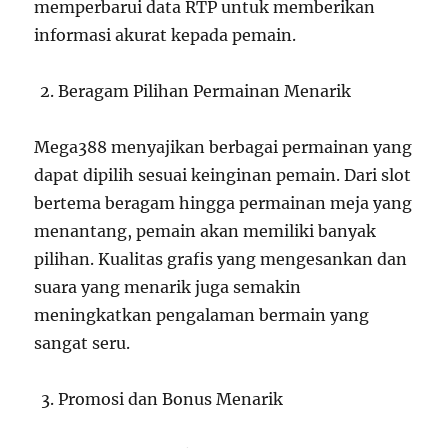
memperbarui data RTP untuk memberikan
informasi akurat kepada pemain.
Beragam Pilihan Permainan Menarik
Mega388 menyajikan berbagai permainan yang
dapat dipilih sesuai keinginan pemain. Dari slot
bertema beragam hingga permainan meja yang
menantang, pemain akan memiliki banyak
pilihan. Kualitas grafis yang mengesankan dan
suara yang menarik juga semakin
meningkatkan pengalaman bermain yang
sangat seru.
Promosi dan Bonus Menarik