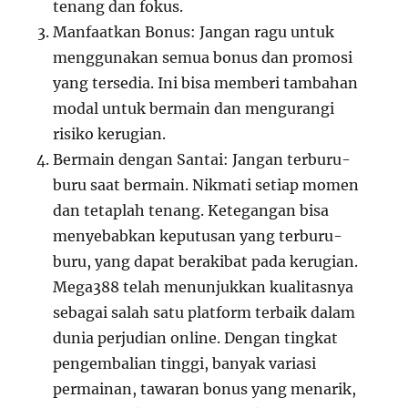
tenang dan fokus.
Manfaatkan Bonus: Jangan ragu untuk
menggunakan semua bonus dan promosi
yang tersedia. Ini bisa memberi tambahan
modal untuk bermain dan mengurangi
risiko kerugian.
Bermain dengan Santai: Jangan terburu-
buru saat bermain. Nikmati setiap momen
dan tetaplah tenang. Ketegangan bisa
menyebabkan keputusan yang terburu-
buru, yang dapat berakibat pada kerugian.
Mega388 telah menunjukkan kualitasnya
sebagai salah satu platform terbaik dalam
dunia perjudian online. Dengan tingkat
pengembalian tinggi, banyak variasi
permainan, tawaran bonus yang menarik,