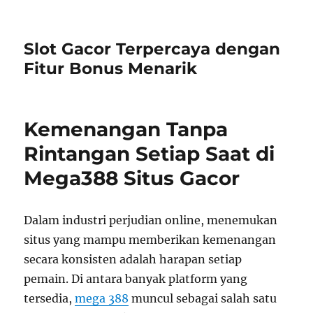
Slot Gacor Terpercaya dengan
Fitur Bonus Menarik
Kemenangan Tanpa
Rintangan Setiap Saat di
Mega388 Situs Gacor
Dalam industri perjudian online, menemukan
situs yang mampu memberikan kemenangan
secara konsisten adalah harapan setiap
pemain. Di antara banyak platform yang
tersedia,
mega 388
muncul sebagai salah satu