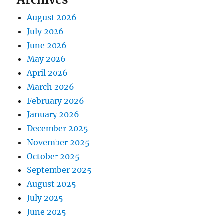
August 2026
July 2026
June 2026
May 2026
April 2026
March 2026
February 2026
January 2026
December 2025
November 2025
October 2025
September 2025
August 2025
July 2025
June 2025