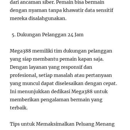
dari ancaman siber. Pemain bisa bermain
dengan nyaman tanpa khawatir data sensitif
mereka disalahgunakan.
Dukungan Pelanggan 24 Jam
Mega388 memiliki tim dukungan pelanggan
yang siap membantu pemain kapan saja.
Dengan layanan yang responsif dan
profesional, setiap masalah atau pertanyaan
yang muncul dapat diselesaikan dengan cepat.
Ini menunjukkan dedikasi Mega388 untuk
memberikan pengalaman bermain yang
terbaik.
Tips untuk Memaksimalkan Peluang Menang