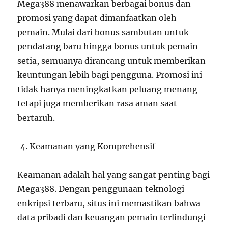
Mega388 menawarkan berbagai bonus dan
promosi yang dapat dimanfaatkan oleh
pemain. Mulai dari bonus sambutan untuk
pendatang baru hingga bonus untuk pemain
setia, semuanya dirancang untuk memberikan
keuntungan lebih bagi pengguna. Promosi ini
tidak hanya meningkatkan peluang menang
tetapi juga memberikan rasa aman saat
bertaruh.
Keamanan yang Komprehensif
Keamanan adalah hal yang sangat penting bagi
Mega388. Dengan penggunaan teknologi
enkripsi terbaru, situs ini memastikan bahwa
data pribadi dan keuangan pemain terlindungi