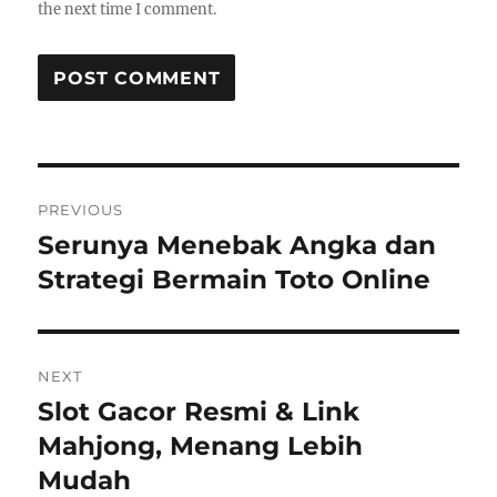
the next time I comment.
Post
PREVIOUS
navigation
Serunya Menebak Angka dan
Previous
post:
Strategi Bermain Toto Online
NEXT
Slot Gacor Resmi & Link
Next
post:
Mahjong, Menang Lebih
Mudah