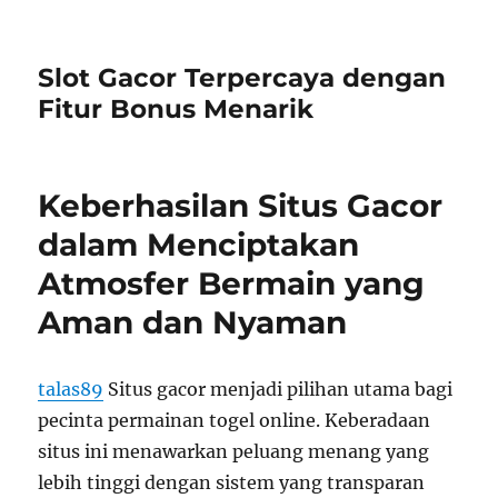
Slot Gacor Terpercaya dengan
Fitur Bonus Menarik
Keberhasilan Situs Gacor
dalam Menciptakan
Atmosfer Bermain yang
Aman dan Nyaman
talas89
Situs gacor menjadi pilihan utama bagi
pecinta permainan togel online. Keberadaan
situs ini menawarkan peluang menang yang
lebih tinggi dengan sistem yang transparan